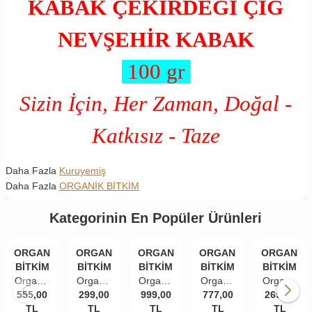
KABAK ÇEKİRDEĞİ ÇİĞ
NEVŞEHİR KABAK
100 gr
Sizin İçin, Her Zaman, Doğal -
Katkısız - Taze
Daha Fazla
Kuruyemiş
Daha Fazla
ORGANİK BİTKİM
Kategorinin En Popüler Ürünleri
ORGANİK
ORGANİK
ORGANİK
ORGANİK
ORGANİK
BİTKİM
BİTKİM
BİTKİM
BİTKİM
BİTKİM
Organik
Organik
Organik
Organik
Organik
555,00
Bitkim
299,00
Bitkim
999,00
Bitkim
777,00
Bitkim
269,00
Bitkim
Kabak
TL
Kabak
TL
Çiğ
TL
Kudüs
TL
Kuşburnu
TL