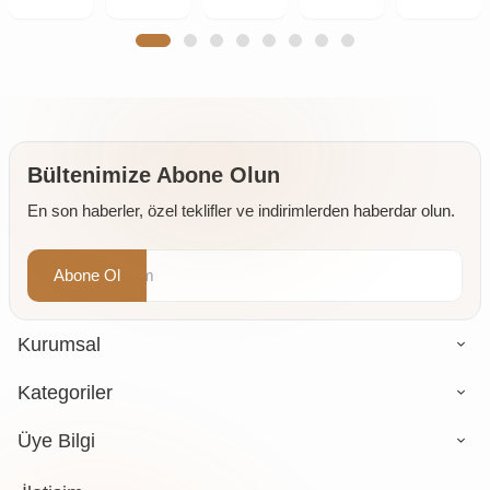
Çekirdeği
Çekirdeği
Badem
Hurma
Kurusu
İçi Çiğ
İçi Çiğ
İçi 1000
İri Boy
Yeni
1000 gr
500 gr
gr
1000 gr
Mahsul
1 kg
Bültenimize Abone Olun
En son haberler, özel teklifler ve indirimlerden haberdar olun.
Abone Ol
Kurumsal
Kategoriler
Üye Bilgi