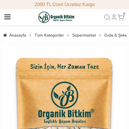
2000 TL Üzeri Ücretsiz Kargo
0
Anasayfa
Tüm Kategoriler
Süpermarket
Gıda & Şeke