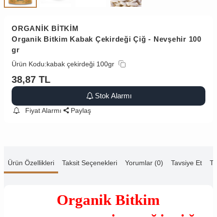
ORGANİK BİTKİM
Organik Bitkim Kabak Çekirdeği Çiğ - Nevşehir 100
gr
Ürün Kodu:
kabak çekirdeği 100gr
38,87
TL
Stok Alarmı
Fiyat Alarmı
Paylaş
Ürün Özellikleri
Taksit Seçenekleri
Yorumlar (0)
Tavsiye Et
Te
Organik Bitkim