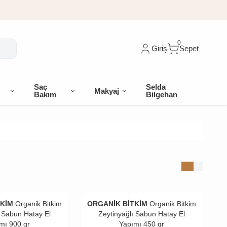
0
Giriş
Sepet
Saç
Selda
Makyaj
Bakım
Bilgehan
TKİM
Organik Bitkim
ORGANİK BİTKİM
Organik Bitkim
ı Sabun Hatay El
Zeytinyağlı Sabun Hatay El
mı 900 gr
Yapımı 450 gr