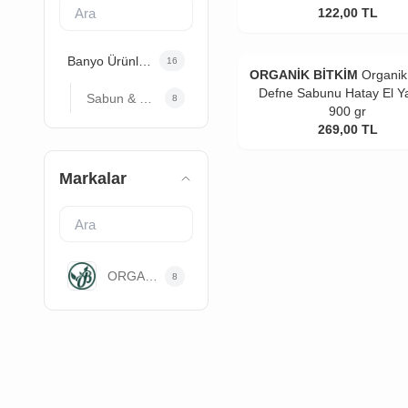
122,00
TL
Banyo Ürünleri
16
ORGANİK BİTKİM
Organik
Defne Sabunu Hatay El Y
Sabun & Dezenfektan
8
900 gr
269,00
TL
Markalar
ORGANİK BİTKİM
8