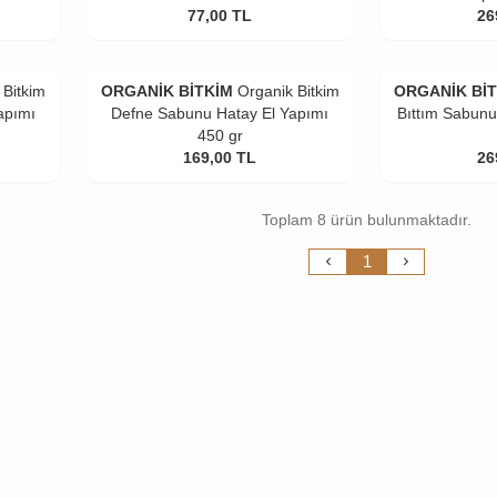
77,00
TL
26
 Bitkim
ORGANİK BİTKİM
Organik Bitkim
ORGANİK Bİ
apımı
Defne Sabunu Hatay El Yapımı
Bıttım Sabunu 
450 gr
169,00
TL
26
Toplam 8 ürün bulunmaktadır.
1