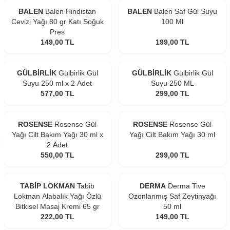
BALEN
Balen Hindistan
BALEN
Balen Saf Gül Suyu
Cevizi Yağı 80 gr Katı Soğuk
100 Ml
Pres
149,00
TL
199,00
TL
GÜLBİRLİK
Gülbirlik Gül
GÜLBİRLİK
Gülbirlik Gül
Suyu 250 ml x 2 Adet
Suyu 250 ML
577,00
TL
299,00
TL
ROSENSE
Rosense Gül
ROSENSE
Rosense Gül
Yağı Cilt Bakım Yağı 30 ml x
Yağı Cilt Bakım Yağı 30 ml
2 Adet
550,00
TL
299,00
TL
TABİP LOKMAN
Tabib
DERMA
Derma Tive
Lokman Alabalık Yağı Özlü
Ozonlanmış Saf Zeytinyağı
Bitkisel Masaj Kremi 65 gr
50 ml
222,00
TL
149,00
TL