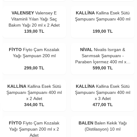
VALENSEY
Valensey E
KALLİNA
Kallina Esek Sütü
Vitaminli Yılan Yağı Saç
Şampuanı Şampuanı 400 ml
Bakım Yağı 20 ml x 2 Adet
139,00
TL
199,00
TL
FİYTO
Fiyto Çam Kozalak
NİVAL
Nivalis Isırgan &
Yağı Şampuan 200 ml
Sarımsak Şampuanı -
Paraben İçermez 400 ml x 2
299,00
TL
599,00
Adet
TL
KALLİNA
Kallina Esek Sütü
KALLİNA
Kallina Esek Sütü
Şampuanı Şampuanı 400 ml
Şampuanı Şampuanı 400 ml
x 2 Adet
x 3 Adet
344,00
TL
477,00
TL
FİYTO
Fiyto Çam Kozalak
BALEN
Balen Kekik Yağı
Yağı Şampuan 200 ml x 2
(Distilasyon) 10 ml
Adet