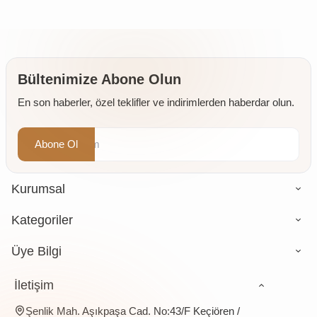
500 gr
gr
1000 gr
Mahsul
250 gr
1 kg
Bültenimize Abone Olun
En son haberler, özel teklifler ve indirimlerden haberdar olun.
Abone Ol
Kurumsal
Kategoriler
Üye Bilgi
İletişim
Şenlik Mah. Aşıkpaşa Cad. No:43/F Keçiören /