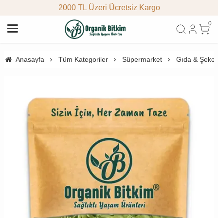
2000 TL Üzeri Ücretsiz Kargo
0
Anasayfa
Tüm Kategoriler
Süpermarket
Gıda & Şeke