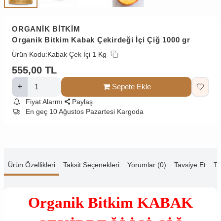
ORGANİK BİTKİM
Organik Bitkim Kabak Çekirdeği İçi Çiğ 1000 gr
Ürün Kodu:
Kabak Çek İçi 1 Kg
555,00
TL
Sepete Ekle
Fiyat Alarmı
Paylaş
En geç 10 Ağustos Pazartesi Kargoda
Ürün Özellikleri
Taksit Seçenekleri
Yorumlar (0)
Tavsiye Et
Te
Organik Bitkim
KABAK