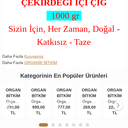
ÇEKİRDEĞİ İÇİ ÇİĞ
1000 gr
Sizin İçin, Her Zaman, Doğal -
Katkısız - Taze
Daha Fazla
Kuruyemiş
Daha Fazla
ORGANİK BİTKİM
Kategorinin En Popüler Ürünleri
ORGANİK
ORGANİK
ORGANİK
ORGANİK
ORGANİK
BİTKİM
BİTKİM
BİTKİM
BİTKİM
BİTKİM
Organik
Organik
Organik
Organik
Organik
299,00
Bitkim
999,00
Bitkim
777,00
Bitkim
269,00
Bitkim
222,00
Bitkim
Kabak
TL
Çiğ
TL
Kudüs
TL
Kuşburnu
TL
Yaban
TL
Çekirdeği
Badem
Hurma
Kurusu
Mersini
İçi Çiğ
İçi 1000
İri Boy
Yeni
Kurusu