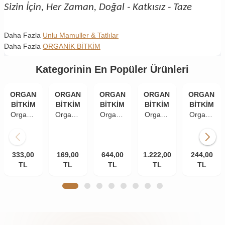
Sizin İçin, Her Zaman, Doğal - Katkısız - Taze
Daha Fazla
Unlu Mamuller & Tatlılar
Daha Fazla
ORGANİK BİTKİM
Kategorinin En Popüler Ürünleri
ORGANİK
ORGANİK
ORGANİK
ORGANİK
ORGANİK
BİTKİM
BİTKİM
BİTKİM
BİTKİM
BİTKİM
Organik
Organik
Organik
Organik
Organik
Bitkim
Bitkim
Bitkim
Bitkim
Bitkim
Toz
Toz
Toz
Toz
Siyez
Kakao
Kakao
Kakao
Kakao
Unu
333,00
250 gr
169,00
100 gr
644,00
500 gr
1.222,00
1000 gr
1400 gr
244,00
TL
TL
TL
TL
TL