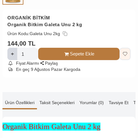
ORGANİK BİTKİM
Organik Bitkim Galeta Unu 2 kg
Ürün Kodu:
Galeta Unu 2kg
144,00
TL
Sepete Ekle
Fiyat Alarmı
Paylaş
En geç 9 Ağustos Pazar Kargoda
Ürün Özellikleri
Taksit Seçenekleri
Yorumlar (0)
Tavsiye Et
Te
Organik Bitkim Galeta Unu 2 kg