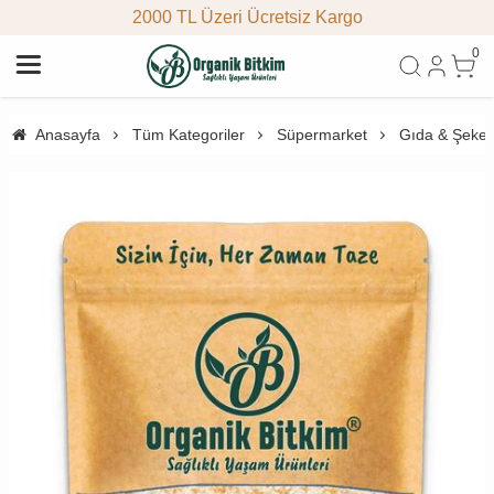
2000 TL Üzeri Ücretsiz Kargo
0
Anasayfa
Tüm Kategoriler
Süpermarket
Gıda & Şeke