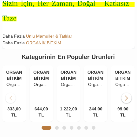
Sizin İçin, Her Zaman, Doğal - Katkısız -
Taze
Daha Fazla
Unlu Mamuller & Tatlılar
Daha Fazla
ORGANİK BİTKİM
Kategorinin En Popüler Ürünleri
ORGANİK
ORGANİK
ORGANİK
ORGANİK
ORGANİK
BİTKİM
BİTKİM
BİTKİM
BİTKİM
BİTKİM
Organik
Organik
Organik
Organik
Organik
Bitkim
Bitkim
Bitkim
Bitkim
Bitkim
Toz
Toz
Toz
Siyez
Mercimek
Kakao
Kakao
Kakao
Unu
Unu
333,00
250 gr
644,00
500 gr
1.222,00
1000 gr
1400 gr
244,00
(Kırmızı
99,00
TL
TL
TL
TL
Mercimek
TL
Un) 250
gr