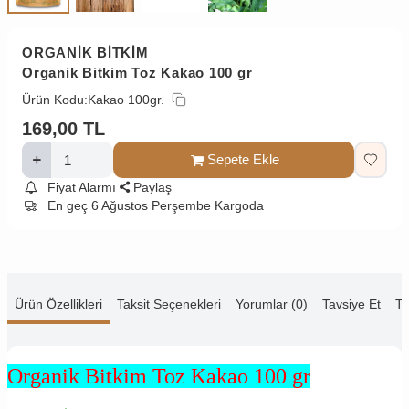
ORGANİK BİTKİM
Organik Bitkim Toz Kakao 100 gr
Ürün Kodu:
Kakao 100gr.
169,00
TL
Sepete Ekle
Fiyat Alarmı
Paylaş
En geç 6 Ağustos Perşembe Kargoda
Ürün Özellikleri
Taksit Seçenekleri
Yorumlar (0)
Tavsiye Et
Te
Organik Bitkim Toz Kakao 100 gr