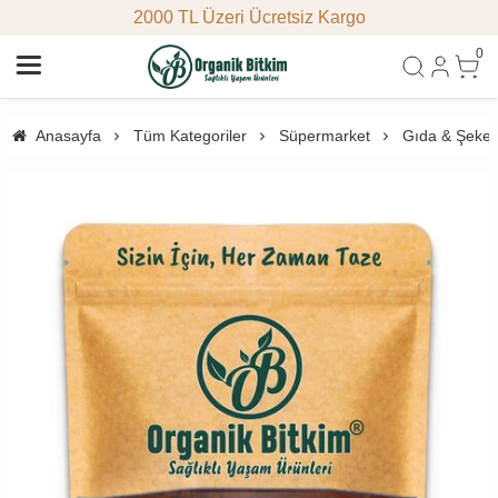
2000 TL Üzeri Ücretsiz Kargo
0
Anasayfa
Tüm Kategoriler
Süpermarket
Gıda & Şeke