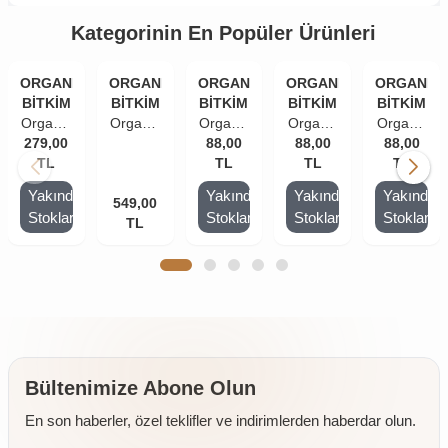
Kategorinin En Popüler Ürünleri
ORGANİK
ORGANİK
ORGANİK
ORGANİK
ORGANİK
BİTKİM
BİTKİM
BİTKİM
BİTKİM
BİTKİM
Organik
Organik
Organik
Organik
Organik
279,00
Bitkim
Bitkim
Bitkim
88,00
Bitkim
88,00
Bitkim
88,00
Domates
TL
Tatlı
Domates
TL
Tatlı
TL
Acı
TL
Salçası
Biber
Salçası
Biber
Biber
Yakında
Yakında
Yakında
Yakında
Çanakkle
Salçası
549,00
Çanakkle
Salçası
Salçası
Stoklarda
Stoklarda
Stoklarda
Stoklarda
El
TL
El
El
El
El
Yapımı
Yapımı
Yapımı
Yapımı
Yapımı
2000 Gr
(Tuzlu)
500 Gr
(Tuzlu)
(Tuzlu)
2000 gr
250 gr
250 gr
Bültenimize Abone Olun
En son haberler, özel teklifler ve indirimlerden haberdar olun.