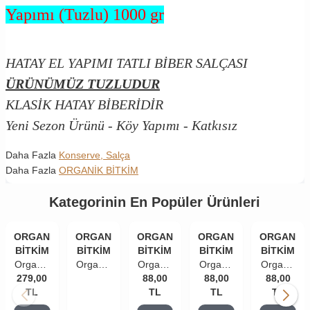
Yapımı (Tuzlu) 1000 gr
HATAY EL YAPIMI TATLI BİBER SALÇASI
ÜRÜNÜMÜZ TUZLUDUR
KLASİK HATAY BİBERİDİR
Yeni Sezon Ürünü - Köy Yapımı - Katkısız
Daha Fazla
Konserve, Salça
Daha Fazla
ORGANİK BİTKİM
Kategorinin En Popüler Ürünleri
ORGANİK
ORGANİK
ORGANİK
ORGANİK
ORGANİK
BİTKİM
BİTKİM
BİTKİM
BİTKİM
BİTKİM
Organik
Organik
Organik
Organik
Organik
279,00
Bitkim
Bitkim
Bitkim
88,00
Bitkim
88,00
Bitkim
88,00
Domates
TL
Tatlı
Domates
TL
Tatlı
TL
Acı
TL
Salçası
Biber
Salçası
Biber
Biber