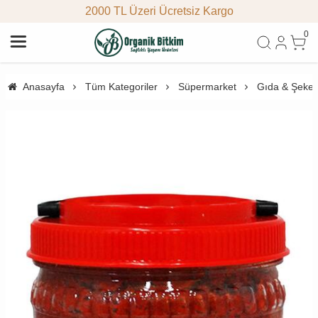
2000 TL Üzeri Ücretsiz Kargo
0
Anasayfa
Tüm Kategoriler
Süpermarket
Gıda & Şeke