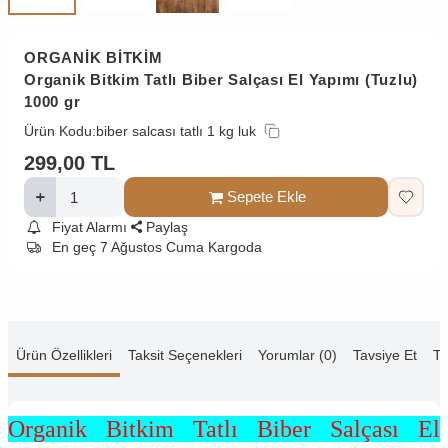
ORGANİK BİTKİM
Organik Bitkim Tatlı Biber Salçası El Yapımı (Tuzlu)
1000 gr
Ürün Kodu:
biber salcası tatlı 1 kg luk
299,00
TL
Sepete Ekle
Fiyat Alarmı
Paylaş
En geç 7 Ağustos Cuma Kargoda
Ürün Özellikleri
Taksit Seçenekleri
Yorumlar (0)
Tavsiye Et
Te
Organik Bitkim Tatlı Biber Salçası El