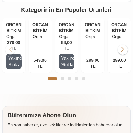
Kategorinin En Popüler Ürünleri
ORGANİK
ORGANİK
ORGANİK
ORGANİK
ORGANİK
BİTKİM
BİTKİM
BİTKİM
BİTKİM
BİTKİM
Organik
Organik
Organik
Organik
Organik
279,00
Bitkim
Bitkim
Bitkim
88,00
Bitkim
Bitkim
Domates
TL
Tatlı
Acı
TL
Acı
Tatlı
Salçası
Biber
Biber
Biber
Biber
Yakında
Yakında
Çanakkle
Salçası
549,00
Salçası
Salçası
299,00
Salçası
299,00
Stoklarda
Stoklarda
El
TL
El
El
TL
El
TL
El
Yapımı
Yapımı
Yapımı
Yapımı
Yapımı
2000 Gr
(Tuzlu)
(Tuzlu)
(Tuzlu)
(Tuzlu)
2000 gr
250 gr
1000 gr
1000 gr
Bültenimize Abone Olun
En son haberler, özel teklifler ve indirimlerden haberdar olun.