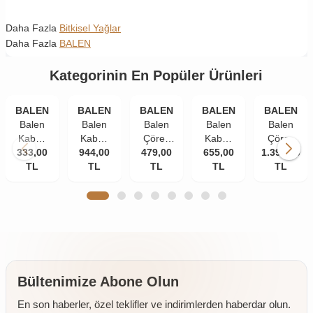
Daha Fazla
Bitkisel Yağlar
Daha Fazla
BALEN
Kategorinin En Popüler Ürünleri
BALEN
BALEN
BALEN
BALEN
BALEN
Balen
Balen
Balen
Balen
Balen
Kabak
Kabak
Çörek
Kabak
Çörek
Çekirdeği
333,00
Çekirdeği
944,00
479,00
Otu
Çekirdeği
655,00
1.399,00
Otu
Yağı
TL
Yağı
TL
Yağı
TL
Yağı
TL
Yağı
TL
Soğuk
Soğuk
Soğuk
Soğuk
Soğuk
Pres
Pres
Pres
Pres
Pres 3 x
250 ml
250 ml
250 ml
250 ml
250 ml
3 Adet
2 Adet
Bültenimize Abone Olun
En son haberler, özel teklifler ve indirimlerden haberdar olun.