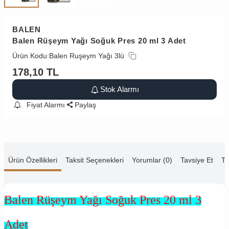
BALEN
Balen Rüşeym Yağı Soğuk Pres 20 ml 3 Adet
Ürün Kodu:
Balen Ruşeym Yağı 3lü
178,10
TL
Stok Alarmı
Fiyat Alarmı
Paylaş
Ürün Özellikleri
Taksit Seçenekleri
Yorumlar (0)
Tavsiye Et
Te
Balen Rüşeym Yağı Soğuk Pres 20 ml 3
Adet