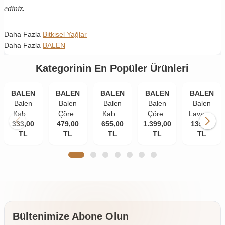
ediniz.
Daha Fazla
Bitkisel Yağlar
Daha Fazla
BALEN
Kategorinin En Popüler Ürünleri
BALEN
BALEN
BALEN
BALEN
BALEN
Balen
Balen
Balen
Balen
Balen
Kabak
Çörek
Kabak
Çörek
Lavanta
Çekirdeği
333,00
479,00
Otu
Çekirdeği
655,00
1.399,00
Otu
135,00
Yağı
Yağı
TL
Yağı
TL
Yağı
TL
Yağı
TL
Distilasyon
TL
Soğuk
Soğuk
Soğuk
Soğuk
20 ml
Pres
Pres
Pres
Pres 3 x
250 ml
250 ml
250 ml
250 ml
2 Adet
Bültenimize Abone Olun