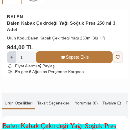
BALEN
Balen Kabak Çekirdeği Yağı Soğuk Pres 250 ml 3
Adet
Ürün Kodu:
Balen Kabak Çekirdeği Yağı 250ml 3lü
944,00
TL
Sepete Ekle
Fiyat Alarmı
Paylaş
En geç 6 Ağustos Perşembe Kargoda
Ürün Özellikleri
Taksit Seçenekleri
Yorumlar (0)
Tavsiye Et
Te
Balen Kabak Çekirdeği Yağı Soğuk Pres