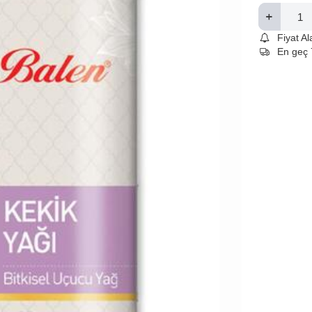
Fiyat A
En geç