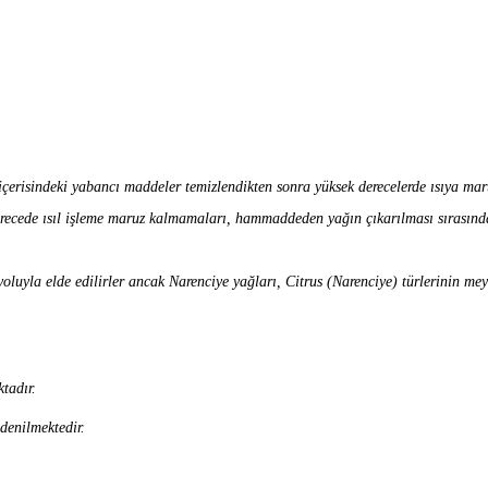
çerisindeki yabancı maddeler temizlendikten sonra yüksek derecelerde ısıya mar
k derecede ısıl işleme maruz kalmamaları, hammaddeden yağın çıkarılması sırasın
oluyla elde edilirler ancak Narenciye yağları, Citrus (Narenciye) türlerinin mey
tadır.
denilmektedir.