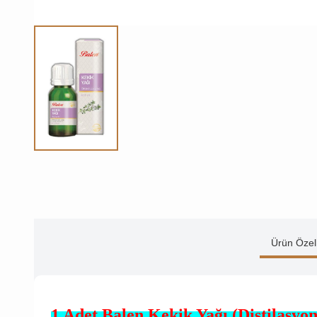
Ürün Özell
1 Adet Balen Kekik Yağı (Distilasyon