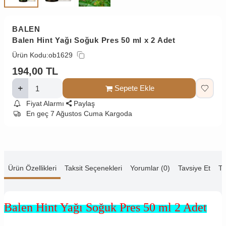
BALEN
Balen Hint Yağı Soğuk Pres 50 ml x 2 Adet
Ürün Kodu:
ob1629
194,00
TL
Sepete Ekle
Fiyat Alarmı
Paylaş
En geç 7 Ağustos Cuma Kargoda
Ürün Özellikleri
Taksit Seçenekleri
Yorumlar (0)
Tavsiye Et
Te
Balen Hint Yağı Soğuk Pres 50 ml 2 Adet