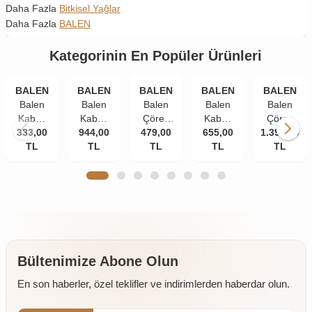
Daha Fazla
Bitkisel Yağlar
Daha Fazla
BALEN
Kategorinin En Popüler Ürünleri
BALEN
BALEN
BALEN
BALEN
BALEN
Balen
Balen
Balen
Balen
Balen
Kabak
Kabak
Çörek
Kabak
Çörek
Çekirdeği
333,00
Çekirdeği
944,00
479,00
Otu
Çekirdeği
655,00
1.399,00
Otu
Yağı
TL
Yağı
TL
Yağı
TL
Yağı
TL
Yağı
TL
Soğuk
Soğuk
Soğuk
Soğuk
Soğuk
Pres
Pres
Pres
Pres
Pres 3 x
250 ml
250 ml
250 ml
250 ml
250 ml
3 Adet
2 Adet
Bültenimize Abone Olun
En son haberler, özel teklifler ve indirimlerden haberdar olun.