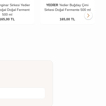
nginar Sirkesi Yedier
YEDİER
Yedier Buğday Çimi
Doğal Doğal Ferment
Sirkesi Doğal Fermente 500 ml
K
500 ml
165,00
TL
165,00
TL