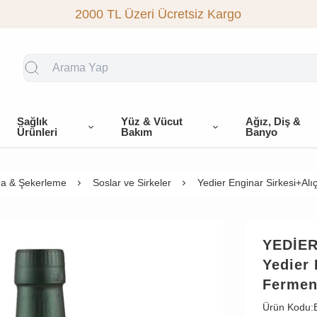
2000 TL Üzeri Ücretsiz Kargo
Sağlık
Yüz & Vücut
Ağız, Diş &
Ürünleri
Bakım
Banyo
a & Şekerleme
Soslar ve Sirkeler
Yedier Enginar Sirkesi+Alı
YEDİE
Yedier 
Fermen
Ürün Kodu: