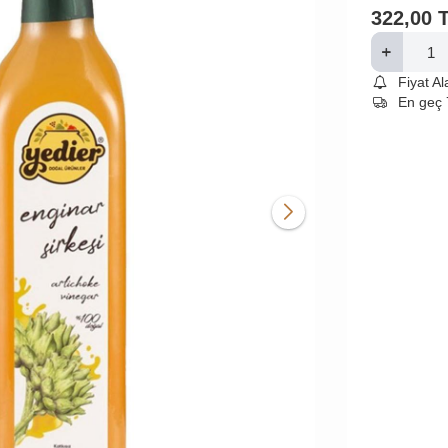
322,00
Fiyat A
En geç