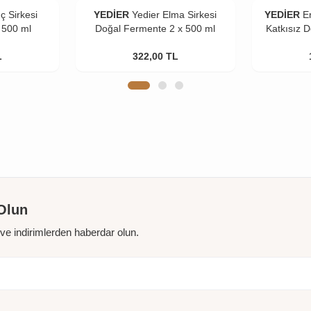
ıç Sirkesi
YEDİER
Yedier Elma Sirkesi
YEDİER
E
 500 ml
Doğal Fermente 2 x 500 ml
Katkısız 
L
322,00
TL
Olun
r ve indirimlerden haberdar olun.