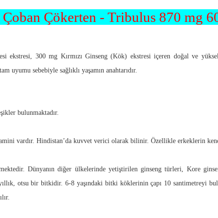
) Çoban Çökerten - Tribulus 870 mg 6
ekstresi, 300 mg Kırmızı Ginseng (Kök) ekstresi içeren doğal ve yüksek t
a tam uyumu sebebiyle sağlıklı yaşamın anahtarıdır.
şikler bulunmaktadır.
tamini vardır. Hindistan’da kuvvet verici olarak bilinir. Özellikle erkeklerin kend
ktedir. Dünyanın diğer ülkelerinde yetiştirilen ginseng türleri, Kore ginsen
yıllık, otsu bir bitkidir. 6-8 yaşındaki bitki köklerinin çapı 10 santimetreyi 
lır.