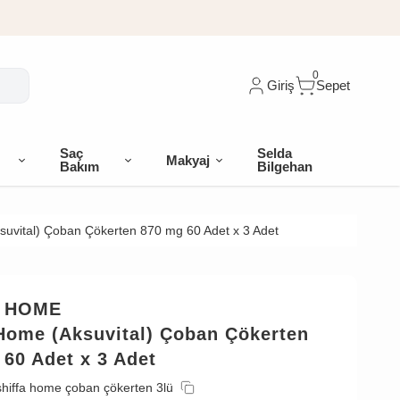
0
Giriş
Sepet
Saç
Selda
Makyaj
Bakım
Bilgehan
suvital) Çoban Çökerten 870 mg 60 Adet x 3 Adet
A HOME
 Home (Aksuvital) Çoban Çökerten
60 Adet x 3 Adet
shiffa home çoban çökerten 3lü