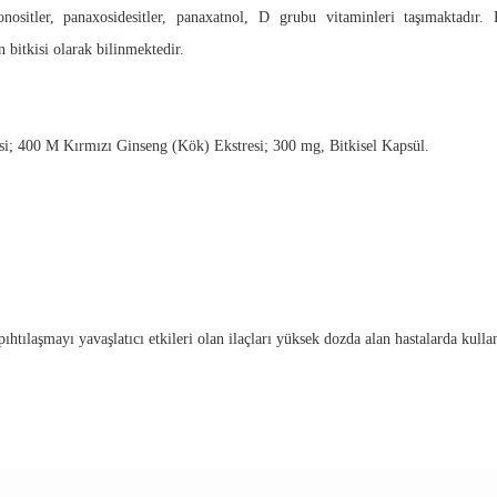
onositler, panaxosidesitler, panaxatnol, D grubu vitaminleri taşımaktadı
bitkisi olarak bilinmektedir.
si; 400 M Kırmızı Ginseng (Kök) Ekstresi; 300 mg, Bitkisel Kapsül.
pıhtılaşmayı yavaşlatıcı etkileri olan ilaçları yüksek dozda alan hastalarda kull