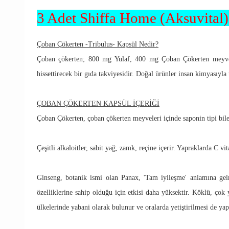
3 Adet Shiffa Home (Aksuvital
Çoban Çökerten -Tribulus- Kapsül Nedir?
Çoban çökerten; 800 mg Yulaf, 400 mg Çoban Çökerten meyvesi 
hissettirecek bir gıda takviyesidir. Doğal ürünler insan kimyasıyl
ÇOBAN ÇÖKERTEN KAPSÜL İÇERİĞİ
Çoban Çökerten, çoban çökerten meyveleri içinde saponin tipi bile
Çeşitli alkaloitler, sabit yağ, zamk, reçine içerir. Yapraklarda C vi
Ginseng, botanik ismi olan Panax, 'Tam iyileşme' anlamına gelme
özelliklerine sahip olduğu için etkisi daha yüksektir. Köklü, çok 
ülkelerinde yabani olarak bulunur ve oralarda yetiştirilmesi de yapı