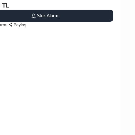
3
TL
Stok Alarmı
larmı
Paylaş