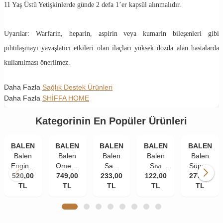
11 Yaş Üstü Yetişkinlerde günde 2 defa 1’er kapsül alınmalıdır.
Uyarılar: Warfarin, heparin, aspirin veya kumarin bileşenleri gibi
pıhtılaşmayı yavaşlatıcı etkileri olan ilaçları yüksek dozda alan hastalarda
kullanılması önerilmez.
Daha Fazla
Sağlık Destek Ürünleri
Daha Fazla
SHİFFA HOME
Kategorinin En Popüler Ürünleri
BALEN
BALEN
BALEN
BALEN
BALEN
Balen
Balen
Balen
Balen
Balen
Enginar
Omega
Saw
Sıvı
Süper-
520,00
Plus
749,00
3
Palmetto
233,00
Propolis
122,00
277,00
W
Kapsül
TL
Norveç
TL
Isırgan
TL
Ekstraktı
TL
Multivitami
TL
820 Mg
Balık
Ekstraktı
30 ml
Kapsül
100
Yağı
Çinko
585 mg
Yumuşak
1380
375 mg
60