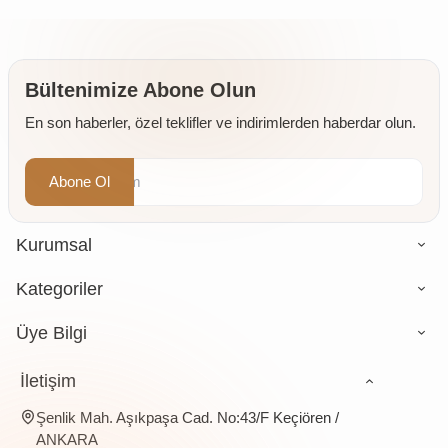
Kapsül
Mg 200
60
kapsül
Kapsül
Kapsül
(Trigliserid
Form)
Bültenimize Abone Olun
En son haberler, özel teklifler ve indirimlerden haberdar olun.
Abone Ol
Kurumsal
Kategoriler
Üye Bilgi
İletişim
Şenlik Mah. Aşıkpaşa Cad. No:43/F Keçiören /
ANKARA