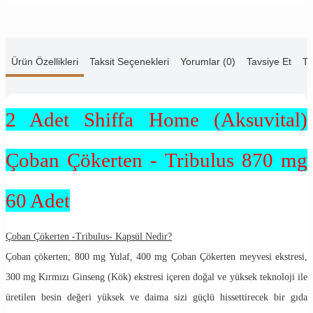
Ürün Özellikleri
Taksit Seçenekleri
Yorumlar (0)
Tavsiye Et
Te
2 Adet Shiffa Home (Aksuvital)
Çoban Çökerten - Tribulus 870 mg
60 Adet
Çoban Çökerten -Tribulus- Kapsül Nedir?
Çoban çökerten; 800 mg Yulaf, 400 mg Çoban Çökerten meyvesi ekstresi,
300 mg Kırmızı Ginseng (Kök) ekstresi içeren doğal ve yüksek teknoloji ile
üretilen besin değeri yüksek ve daima sizi güçlü hissettirecek bir gıda