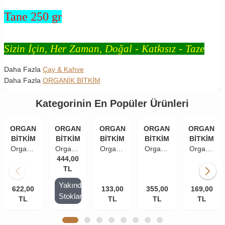
Tane 250 gr
Sizin İçin, Her Zaman, Doğal - Katkısız - Taze
Daha Fazla
Çay & Kahve
Daha Fazla
ORGANİK BİTKİM
Kategorinin En Popüler Ürünleri
ORGANİK
ORGANİK
ORGANİK
ORGANİK
ORGANİK
BİTKİM
BİTKİM
BİTKİM
BİTKİM
BİTKİM
Organik
Organik
Organik
Organik
Organik
Bitkim
444,00
Bitkim
Bitkim
Bitkim
Bitkim
Yeşil
Ihlamur
TL
Yeşil
Yeşil
Türk
Çay 1
Çiçek -
Çay
Çay
Kahvesi
Yakında
622,00
kg
Yeni
133,00
150 gr
355,00
500 gr
169,00
- Taze
Stoklarda
TL
Mahsul,
TL
TL
Çekilmiş
TL
Doğal,
150 gr
Taze