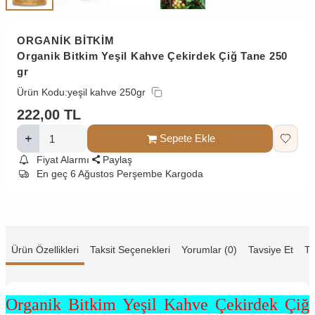
ORGANİK BİTKİM
Organik Bitkim Yeşil Kahve Çekirdek Çiğ Tane 250
gr
Ürün Kodu:
yeşil kahve 250gr
222,00
TL
Sepete Ekle
Fiyat Alarmı
Paylaş
En geç 6 Ağustos Perşembe Kargoda
Ürün Özellikleri
Taksit Seçenekleri
Yorumlar (0)
Tavsiye Et
Te
Organik Bitkim Yeşil Kahve Çekirdek Çiğ