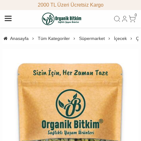
2000 TL Üzeri Ücretsiz Kargo
0
Anasayfa
Tüm Kategoriler
Süpermarket
İçecek
Ça