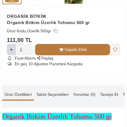
ORGANİK BİTKİM
Organik Bitkim Üzerlik Tohumu 500 gr
Ürün Kodu:
Üzerlik 500gr
111,00
TL
Sepete Ekle
Fiyat Alarmı
Paylaş
En geç 10 Ağustos Pazartesi Kargoda
Ürün Özellikleri
Taksit Seçenekleri
Yorumlar (0)
Tavsiye Et
Te
Organik Bitkim Üzerlik Tohumu 500 gr