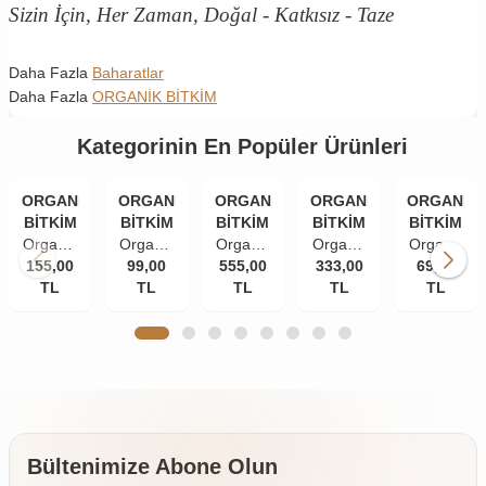
Sizin İçin, Her Zaman, Doğal - Katkısız - Taze
Daha Fazla
Baharatlar
Daha Fazla
ORGANİK BİTKİM
Kategorinin En Popüler Ürünleri
ORGANİK
ORGANİK
ORGANİK
ORGANİK
ORGANİK
BİTKİM
BİTKİM
BİTKİM
BİTKİM
BİTKİM
Organik
Organik
Organik
Organik
Organik
155,00
Bitkim
Bitkim
99,00
555,00
Bitkim
333,00
Bitkim
Bitkim
69,00
TL
84
Tane
TL
Akgünlük
TL
Damla
TL
Zerdeçal
TL
Mineral
Karanfil
Sakızı
Sakızı
Toz
Doğal
(İri
(Günlük-
10 gr
(Öğütülmüş
Çankırı
Taneli)
Sığla
150 gr
Kaya
50 gr
Ağacı
Tuzu
Sakızı)
Taş
250 gr
Değirmende
Öğütülmüş
Bültenimize Abone Olun
4 x 500