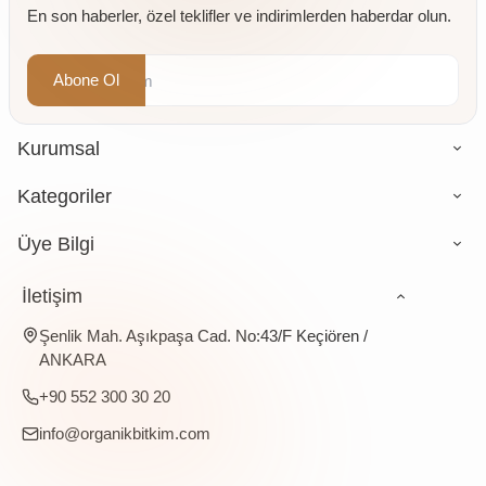
En son haberler, özel teklifler ve indirimlerden haberdar olun.
gr
Abone Ol
Kurumsal
Kategoriler
Üye Bilgi
İletişim
Şenlik Mah. Aşıkpaşa Cad. No:43/F Keçiören /
ANKARA
+90 552 300 30 20
info@organikbitkim.com