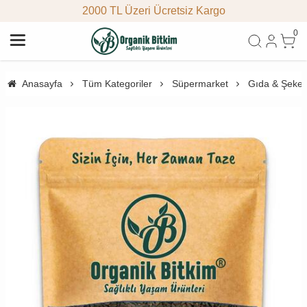
2000 TL Üzeri Ücretsiz Kargo
0
Anasayfa
Tüm Kategoriler
Süpermarket
Gıda & Şeke