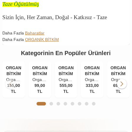
Taze Öğütülmüş
Sizin İçin, Her Zaman, Doğal - Katkısız - Taze
Daha Fazla
Baharatlar
Daha Fazla
ORGANİK BİTKİM
Kategorinin En Popüler Ürünleri
ORGANİK
ORGANİK
ORGANİK
ORGANİK
ORGANİK
BİTKİM
BİTKİM
BİTKİM
BİTKİM
BİTKİM
Organik
Organik
Organik
Organik
Organik
155,00
Bitkim
Bitkim
99,00
555,00
Bitkim
333,00
Bitkim
Bitkim
69,00
TL
84
Tane
TL
Akgünlük
TL
Damla
TL
Zerdeçal
TL
Mineral
Karanfil
Sakızı
Sakızı
Toz
Doğal
(İri
(Günlük-
10 gr
(Öğütülmüş
Çankırı
Taneli)
Sığla
150 gr
Kaya
50 gr
Ağacı
Tuzu
Sakızı)
Taş
250 gr