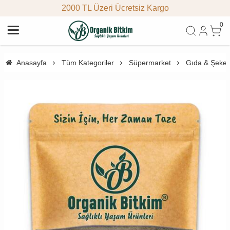
2000 TL Üzeri Ücretsiz Kargo
0
Anasayfa
Tüm Kategoriler
Süpermarket
Gıda & Şeke