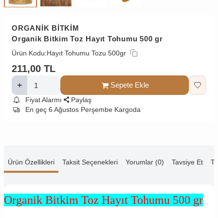
ORGANİK BİTKİM
Organik Bitkim Toz Hayıt Tohumu 500 gr
Ürün Kodu:
Hayıt Tohumu Tozu 500gr
211,00
TL
Sepete Ekle
Fiyat Alarmı
Paylaş
En geç 6 Ağustos Perşembe Kargoda
Ürün Özellikleri
Taksit Seçenekleri
Yorumlar (0)
Tavsiye Et
Te
Organik Bitkim Toz Hayıt Tohumu 500 gr