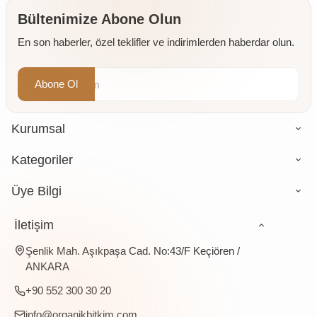
Değirmende
Öğütülmüş
Bültenimize Abone Olun
4 x 500
En son haberler, özel teklifler ve indirimlerden haberdar olun.
gr
Abone Ol
Kurumsal
Kategoriler
Üye Bilgi
İletişim
Şenlik Mah. Aşıkpaşa Cad. No:43/F Keçiören /
ANKARA
+90 552 300 30 20
info@organikbitkim.com