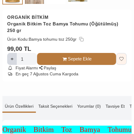
ORGANİK BİTKİM
Organik Bitkim Toz Bamya Tohumu (Öğütülmüş)
250 gr
Ürün Kodu:
Bamya tohumu toz 250gr
99,00
TL
Sepete Ekle
Fiyat Alarmı
Paylaş
En geç 7 Ağustos Cuma Kargoda
Ürün Özellikleri
Taksit Seçenekleri
Yorumlar (0)
Tavsiye Et
Te
Organik Bitkim Toz Bamya Tohumu