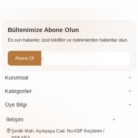
Kaya
50 gr
Ağacı
Tuzu
Sakızı)
Taş
250 gr
Değirmende
Öğütülmüş
Bültenimize Abone Olun
4 x 500
En son haberler, özel teklifler ve indirimlerden haberdar olun.
gr
Abone Ol
Kurumsal
Kategoriler
Üye Bilgi
İletişim
Şenlik Mah. Aşıkpaşa Cad. No:43/F Keçiören /
ANKARA