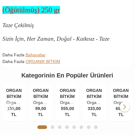
(Öğütülmüş) 250 gr
Taze Çekilmiş
Sizin İçin, Her Zaman, Doğal - Katkısız - Taze
Daha Fazla
Baharatlar
Daha Fazla
ORGANİK BİTKİM
Kategorinin En Popüler Ürünleri
ORGANİK
ORGANİK
ORGANİK
ORGANİK
ORGANİK
BİTKİM
BİTKİM
BİTKİM
BİTKİM
BİTKİM
Organik
Organik
Organik
Organik
Organik
155,00
Bitkim
Bitkim
99,00
555,00
Bitkim
333,00
Bitkim
Bitkim
69,00
TL
84
Tane
TL
Akgünlük
TL
Damla
TL
Zerdeçal
TL
Mineral
Karanfil
Sakızı
Sakızı
Toz
Doğal
(İri
(Günlük-
10 gr
(Öğütülmüş
Çankırı
Taneli)
Sığla
150 gr