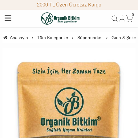
2000 TL Üzeri Ücretsiz Kargo
0
Anasayfa
Tüm Kategoriler
Süpermarket
Gıda & Şeke