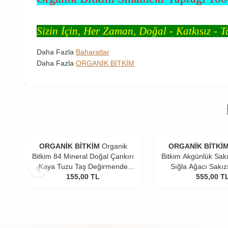
Sizin İçin, Her Zaman, Doğal - Katkısız - T
Daha Fazla
Baharatlar
Daha Fazla
ORGANİK BİTKİM
ORGANİK BİTKİM
Organik
ORGANİK BİTKİ
Bitkim 84 Mineral Doğal Çankırı
Bitkim Akgünlük Sakı
Kaya Tuzu Taş Değirmende
Sığla Ağacı Sakız
Öğütülmüş 4 x 500 gr
155,00
TL
555,00
T