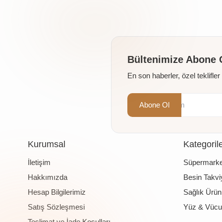
Bültenimize Abone 
En son haberler, özel teklifle
Abone Ol
Kurumsal
Kategoril
İletişim
Süpermarke
Hakkımızda
Besin Takviy
Hesap Bilgilerimiz
Sağlık Ürünl
Satış Sözleşmesi
Yüz & Vücu
Teslimat ve İade Koşulları