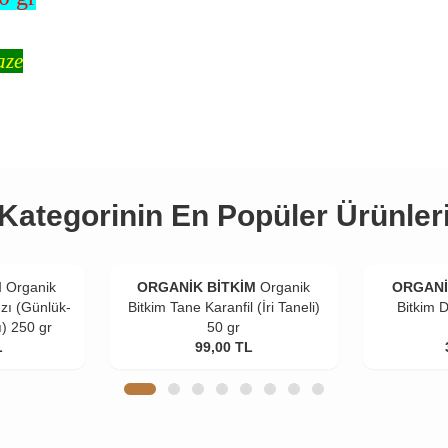
aze
Kategorinin En Popüler Ürünler
M
Organik
ORGANİK BİTKİM
Organik
ORGANİ
zı (Günlük-
Bitkim Tane Karanfil (İri Taneli)
Bitkim 
ı) 250 gr
50 gr
L
99,00
TL