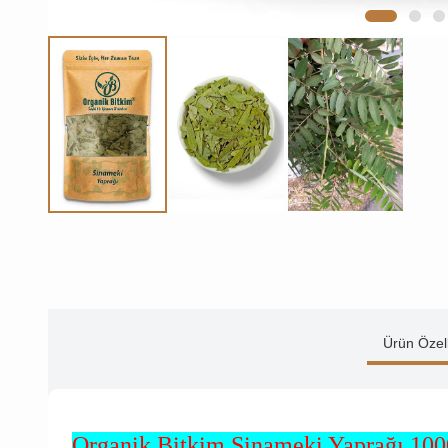
Ürün Özell
Organik Bitkim Sinameki Yaprağı 100