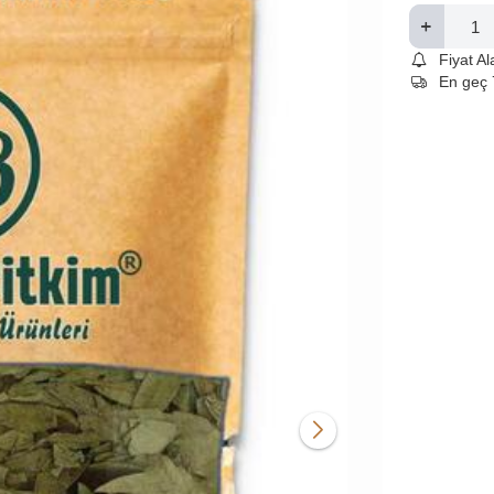
Fiyat A
En geç