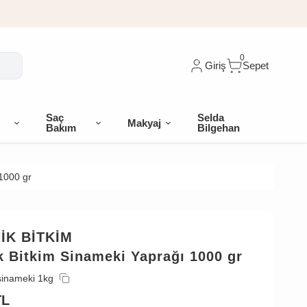
0
Giriş
Sepet
Saç
Selda
Makyaj
Bakım
Bilgehan
1000 gr
İK BİTKİM
 Bitkim Sinameki Yaprağı 1000 gr
sinameki 1kg
TL