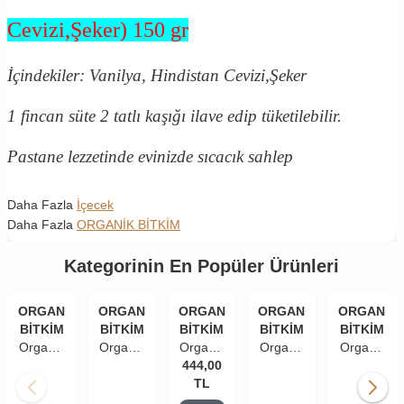
Cevizi,Şeker) 150 gr
İçindekiler: Vanilya, Hindistan Cevizi,Şeker
1 fincan süte 2 tatlı kaşığı ilave edip tüketilebilir.
Pastane lezzetinde evinizde sıcacık sahlep
Daha Fazla
İçecek
Daha Fazla
ORGANİK BİTKİM
Kategorinin En Popüler Ürünleri
ORGANİK
ORGANİK
ORGANİK
ORGANİK
ORGANİK
BİTKİM
BİTKİM
BİTKİM
BİTKİM
BİTKİM
Organik
Organik
Organik
Organik
Organik
Bitkim
Bitkim
444,00
Bitkim
Bitkim
Bitkim
Yeşil
Yeşil
Ihlamur
TL
Yeşil
Yeşil
Çay 1
Çay
Çiçek -
Kahve
Çay