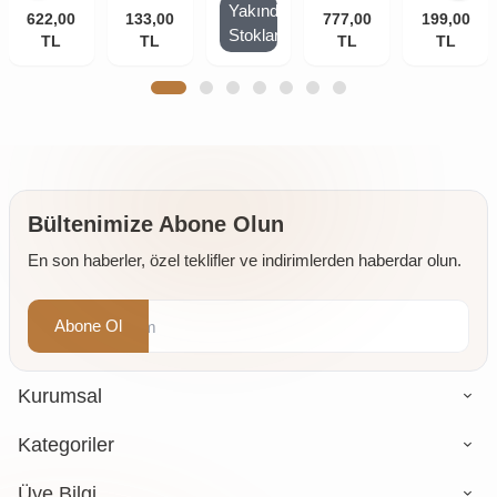
Yakında
622,00
kg
133,00
150 gr
Yeni
Çekirdek
777,00
199,00
250 gr
Stoklarda
TL
TL
Mahsul,
Çiğ
TL
TL
Doğal,
Tane
Taze
1000 gr
400 gr
Bültenimize Abone Olun
En son haberler, özel teklifler ve indirimlerden haberdar olun.
Abone Ol
Kurumsal
Kategoriler
Üye Bilgi