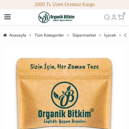
2000 TL Üzeri Ücretsiz Kargo
0
Anasayfa
Tüm Kategoriler
Süpermarket
İçecek
Or