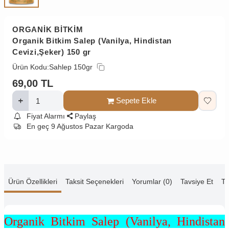
ORGANİK BİTKİM
Organik Bitkim Salep (Vanilya, Hindistan
Cevizi,Şeker) 150 gr
Ürün Kodu:
Sahlep 150gr
69,00
TL
Sepete Ekle
Fiyat Alarmı
Paylaş
En geç 9 Ağustos Pazar Kargoda
Ürün Özellikleri
Taksit Seçenekleri
Yorumlar (0)
Tavsiye Et
Te
Organik Bitkim Salep (Vanilya, Hindistan