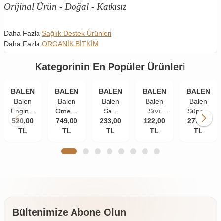
Orijinal Ürün - Doğal - Katkısız
Daha Fazla
Sağlık Destek Ürünleri
Daha Fazla
ORGANİK BİTKİM
Kategorinin En Popüler Ürünleri
BALEN
BALEN
BALEN
BALEN
BALEN
Balen
Balen
Balen
Balen
Balen
Enginar
Omega
Saw
Sıvı
Süper-
520,00
Plus
749,00
3
Palmetto
233,00
Propolis
122,00
277,00
W
Kapsül
TL
Norveç
TL
Isırgan
TL
Ekstraktı
TL
Multivitami
TL
820 Mg
Balık
Ekstraktı
30 ml
Kapsül
100
Yağı
Çinko
585 mg
Yumuşak
1380
375 mg
60
Kapsül
Mg 200
60
kapsül
Kapsül
Kapsül
(Trigliserid
Form)
Bültenimize Abone Olun