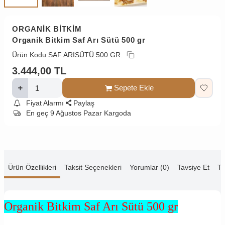
ORGANİK BİTKİM
Organik Bitkim Saf Arı Sütü 500 gr
Ürün Kodu:
SAF ARISÜTÜ 500 GR.
3.444,00
TL
Sepete Ekle
Fiyat Alarmı
Paylaş
En geç 9 Ağustos Pazar Kargoda
Ürün Özellikleri
Taksit Seçenekleri
Yorumlar (0)
Tavsiye Et
Te
Organik Bitkim Saf Arı Sütü 500 gr