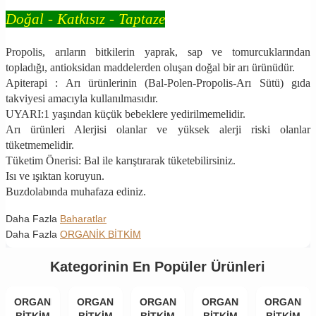
Doğal - Katkısız - Taptaze
Propolis, arıların bitkilerin yaprak, sap ve tomurcuklarından
topladığı, antioksidan maddelerden oluşan doğal bir arı ürünüdür.
Apiterapi : Arı ürünlerinin (Bal-Polen-Propolis-Arı Sütü) gıda
takviyesi amacıyla kullanılmasıdır.
UYARI:1 yaşından küçük bebeklere yedirilmemelidir.
Arı ürünleri Alerjisi olanlar ve yüksek alerji riski olanlar
tüketmemelidir.
Tüketim Önerisi: Bal ile karıştırarak tüketebilirsiniz.
Isı ve ışıktan koruyun.
Buzdolabında muhafaza ediniz.
Daha Fazla
Baharatlar
Daha Fazla
ORGANİK BİTKİM
Kategorinin En Popüler Ürünleri
ORGANİK
ORGANİK
ORGANİK
ORGANİK
ORGANİK