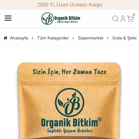
2000 TL Üzeri Ücretsiz Kargo
0
Anasayfa
Tüm Kategoriler
Süpermarket
Gıda & Şeke