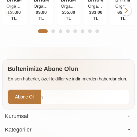
BİTKİM
BİTKİM
BİTKİM
BİTKİM
BİTKİM
Organik
Organik
Organik
Organik
Organik
155,00
Bitkim
Bitkim
99,00
555,00
Bitkim
333,00
Bitkim
Bitkim
69,00
TL
84
Tane
TL
Akgünlük
TL
Damla
TL
Zerdeçal
TL
Mineral
Karanfil
Sakızı
Sakızı
Toz
Doğal
(İri
(Günlük-
10 gr
(Öğütülmüş
Çankırı
Taneli)
Sığla
150 gr
Kaya
50 gr
Ağacı
Tuzu
Sakızı)
Taş
250 gr
Değirmende
Öğütülmüş
Bültenimize Abone Olun
4 x 500
En son haberler, özel teklifler ve indirimlerden haberdar olun.
gr
Abone Ol
Kurumsal
Kategoriler