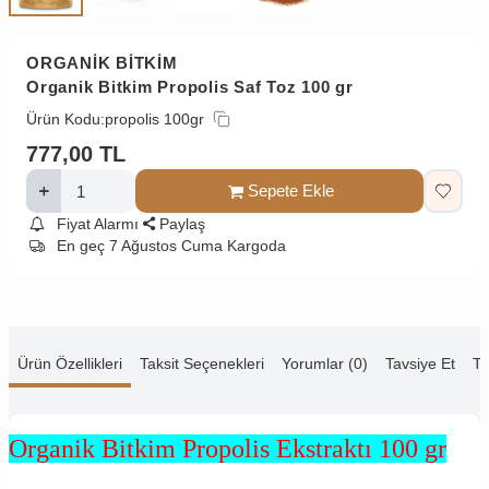
ORGANİK BİTKİM
Organik Bitkim Propolis Saf Toz 100 gr
Ürün Kodu:
propolis 100gr
777,00
TL
Sepete Ekle
Fiyat Alarmı
Paylaş
En geç 7 Ağustos Cuma Kargoda
Ürün Özellikleri
Taksit Seçenekleri
Yorumlar (0)
Tavsiye Et
Te
Organik Bitkim Propolis Ekstraktı 100 gr