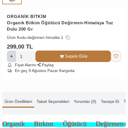
ORGANİK BİTKİM
Organik Bitkim Öğütücü Değirmen-Himalaya Tuz
Dolu 200 Gr
Ürün Kodu:
değirmen himalita 1
299,00
TL
Sepete Ekle
Fiyat Alarmı
Paylaş
En geç 9 Ağustos Pazar Kargoda
Ürün Özellikleri
Taksit Seçenekleri
Yorumlar (0)
Tavsiye Et
Te
Organik Bitkim Öğütücü Değirmen-