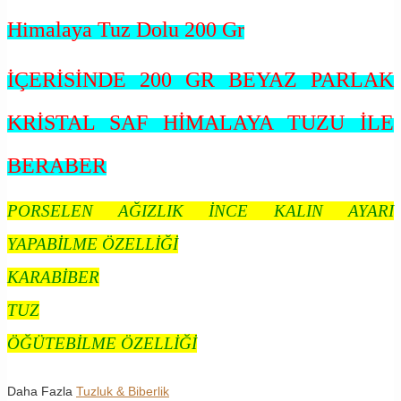
Himalaya Tuz Dolu 200 Gr
İÇERİSİNDE 200 GR BEYAZ PARLAK
KRİSTAL SAF HİMALAYA TUZU İLE
BERABER
PORSELEN AĞIZLIK İNCE KALIN AYARI
YAPABİLME ÖZELLİĞİ
KARABİBER
TUZ
ÖĞÜTEBİLME ÖZELLİĞİ
Daha Fazla
Tuzluk & Biberlik