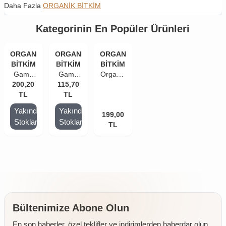
Daha Fazla
ORGANİK BİTKİM
Kategorinin En Popüler Ürünleri
ORGANİK
ORGANİK
ORGANİK
BİTKİM
BİTKİM
BİTKİM
Gama
Gama
Organik
Öğütücü
200,20
Öğütücü
115,70
Bitkim
Cam
TL
Cam
TL
Öğütücü
Değirmen
Değirmen
+ 200
Yakında
Yakında
150 ml
150 ml
199,00
gr
Stoklarda
Stoklarda
(Boş) 2
(Boş)
Pembe
TL
Adet
Himalaya
Tuzu
Dolu
Bültenimize Abone Olun
En son haberler, özel teklifler ve indirimlerden haberdar olun.