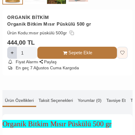
ORGANİK BİTKİM
Organik Bitkim Mısır Püskülü 500 gr
Ürün Kodu:
mısır püskülü 500gr
444,00
TL
Sepete Ekle
Fiyat Alarmı
Paylaş
En geç 7 Ağustos Cuma Kargoda
Ürün Özellikleri
Taksit Seçenekleri
Yorumlar (0)
Tavsiye Et
Te
Organik Bitkim Mısır Püskülü 500 gr