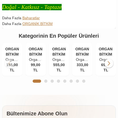
Doğal - Katkısız - Taptaze
Daha Fazla
Baharatlar
Daha Fazla
ORGANİK BİTKİM
Kategorinin En Popüler Ürünleri
ORGANİK
ORGANİK
ORGANİK
ORGANİK
ORGANİK
BİTKİM
BİTKİM
BİTKİM
BİTKİM
BİTKİM
Organik
Organik
Organik
Organik
Organik
155,00
Bitkim
Bitkim
99,00
555,00
Bitkim
333,00
Bitkim
Bitkim
69,00
TL
84
Tane
TL
Akgünlük
TL
Damla
TL
Zerdeçal
TL
Mineral
Karanfil
Sakızı
Sakızı
Toz
Doğal
(İri
(Günlük-
10 gr
(Öğütülmüş
Çankırı
Taneli)
Sığla
150 gr
Kaya
50 gr
Ağacı
Tuzu
Sakızı)
Taş
250 gr
Değirmende
Öğütülmüş
Bültenimize Abone Olun
4 x 500