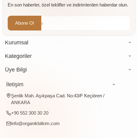
En son haberler, özel teklifler ve indirimlerden haberdar olun.
gr
Abone Ol
Kurumsal
Kategoriler
Üye Bilgi
İletişim
Şenlik Mah. Aşıkpaşa Cad. No:43/F Keçiören /
ANKARA
+90 552 300 30 20
info@organikbitkim.com