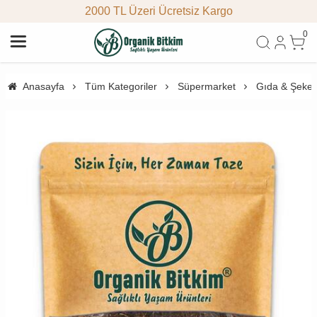
2000 TL Üzeri Ücretsiz Kargo
0
Anasayfa
Tüm Kategoriler
Süpermarket
Gıda & Şeke