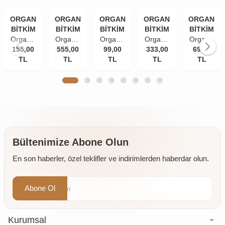
ORGANİK
ORGANİK
ORGANİK
ORGANİK
ORGANİK
BİTKİM
BİTKİM
BİTKİM
BİTKİM
BİTKİM
Organik
Organik
Organik
Organik
Organik
155,00
Bitkim
555,00
Bitkim
Bitkim
99,00
333,00
Bitkim
Bitkim
69,00
TL
84
Akgünlük
TL
Tane
TL
Damla
TL
Zerdeçal
TL
Mineral
Sakızı
Karanfil
Sakızı
Toz
Doğal
(Günlük-
(İri
10 gr
(Öğütülmüş
Çankırı
Sığla
Taneli)
150 gr
Kaya
Ağacı
50 gr
Tuzu
Sakızı)
Taş
250 gr
Değirmende
Öğütülmüş
Bültenimize Abone Olun
4 x 500
En son haberler, özel teklifler ve indirimlerden haberdar olun.
gr
Abone Ol
Kurumsal