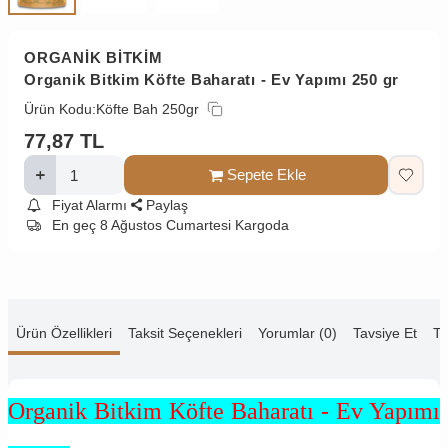
ORGANİK BİTKİM
Organik Bitkim Köfte Baharatı - Ev Yapımı 250 gr
Ürün Kodu:
Köfte Bah 250gr
77,87
TL
Sepete Ekle
Fiyat Alarmı
Paylaş
En geç 8 Ağustos Cumartesi Kargoda
Ürün Özellikleri
Taksit Seçenekleri
Yorumlar (0)
Tavsiye Et
Te
Organik Bitkim Köfte Baharatı - Ev Yapımı