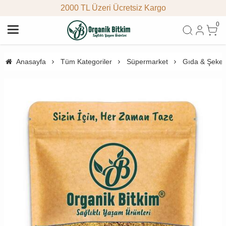
2000 TL Üzeri Ücretsiz Kargo
0
Anasayfa
Tüm Kategoriler
Süpermarket
Gıda & Şeke