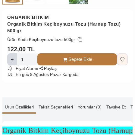
ORGANİK BİTKİM
Organik Bitkim Keçiboynuzu Tozu (Harnup Tozu)
500 gr
Ürün Kodu:
Keçiboynuzu tozu 500gr
122,00
TL
Sepete Ekle
Fiyat Alarmı
Paylaş
En geç 9 Ağustos Pazar Kargoda
Ürün Özellikleri
Taksit Seçenekleri
Yorumlar (0)
Tavsiye Et
Te
Organik Bitkim Keçiboynuzu Tozu (Harnup