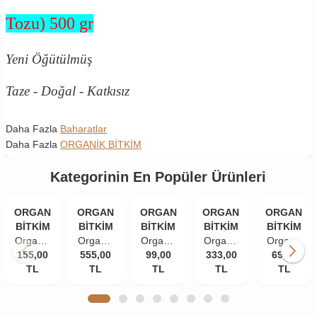
Tozu) 500 gr
Yeni Öğütülmüş
Taze - Doğal - Katkısız
Daha Fazla
Baharatlar
Daha Fazla
ORGANİK BİTKİM
Kategorinin En Popüler Ürünleri
ORGANİK
ORGANİK
ORGANİK
ORGANİK
ORGANİK
BİTKİM
BİTKİM
BİTKİM
BİTKİM
BİTKİM
Organik
Organik
Organik
Organik
Organik
155,00
Bitkim
555,00
Bitkim
Bitkim
99,00
333,00
Bitkim
Bitkim
69,00
TL
84
Akgünlük
TL
Tane
TL
Damla
TL
Zerdeçal
TL
Mineral
Sakızı
Karanfil
Sakızı
Toz
Doğal
(Günlük-
(İri
10 gr
(Öğütülmüş
Çankırı
Sığla
Taneli)
150 gr