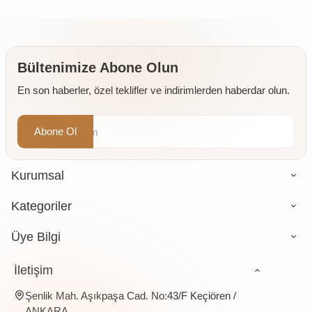
Kaya
Ağacı
50 gr
Tuzu
Sakızı)
Taş
250 gr
Değirmende
Öğütülmüş
Bültenimize Abone Olun
4 x 500
En son haberler, özel teklifler ve indirimlerden haberdar olun.
gr
Abone Ol
Kurumsal
Kategoriler
Üye Bilgi
İletişim
Şenlik Mah. Aşıkpaşa Cad. No:43/F Keçiören /
ANKARA