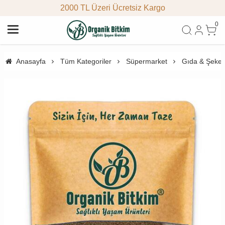
2000 TL Üzeri Ücretsiz Kargo
0
Anasayfa
Tüm Kategoriler
Süpermarket
Gıda & Şeke