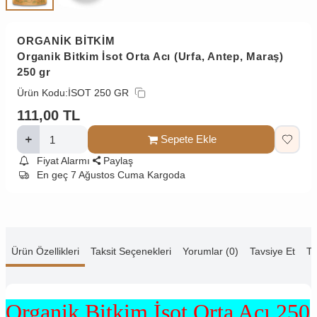
ORGANİK BİTKİM
Organik Bitkim İsot Orta Acı (Urfa, Antep, Maraş)
250 gr
Ürün Kodu:
İSOT 250 GR
111,00
TL
Sepete Ekle
Fiyat Alarmı
Paylaş
En geç 7 Ağustos Cuma Kargoda
Ürün Özellikleri
Taksit Seçenekleri
Yorumlar (0)
Tavsiye Et
Te
Organik Bitkim İsot Orta Acı
250