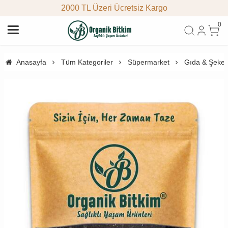
2000 TL Üzeri Ücretsiz Kargo
0
Anasayfa
Tüm Kategoriler
Süpermarket
Gıda & Şeke