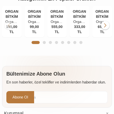
ORGANİK
ORGANİK
ORGANİK
ORGANİK
ORGANİK
BİTKİM
BİTKİM
BİTKİM
BİTKİM
BİTKİM
Organik
Organik
Organik
Organik
Organik
155,00
Bitkim
Bitkim
99,00
555,00
Bitkim
333,00
Bitkim
Bitkim
69,00
TL
84
Tane
TL
Akgünlük
TL
Damla
TL
Zerdeçal
TL
Mineral
Karanfil
Sakızı
Sakızı
Toz
Doğal
(İri
(Günlük-
10 gr
(Öğütülmüş
Çankırı
Taneli)
Sığla
150 gr
Kaya
50 gr
Ağacı
Tuzu
Sakızı)
Taş
250 gr
Değirmende
Öğütülmüş
Bültenimize Abone Olun
4 x 500
En son haberler, özel teklifler ve indirimlerden haberdar olun.
gr
Abone Ol
Kurumsal