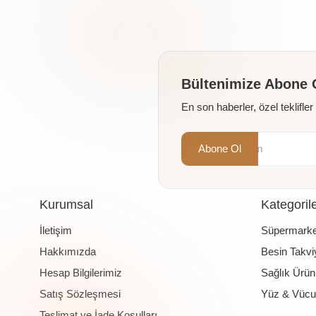
Bültenimize Abone 
En son haberler, özel teklifle
Abone Ol
Kurumsal
Kategoril
İletişim
Süpermarke
Hakkımızda
Besin Takviy
Hesap Bilgilerimiz
Sağlık Ürünl
Satış Sözleşmesi
Yüz & Vücu
Teslimat ve İade Koşulları