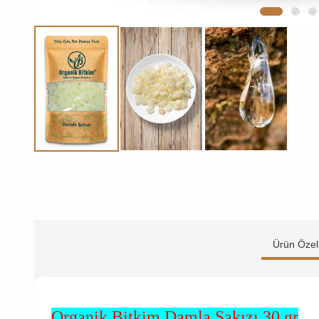
Ürün Özell
Organik Bitkim Damla Sakızı 30 gr