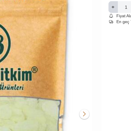
Fiyat A
En geç