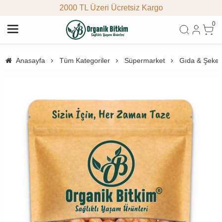
2000 TL Üzeri Ücretsiz Kargo
0
Anasayfa
Tüm Kategoriler
Süpermarket
Gıda & Şeke