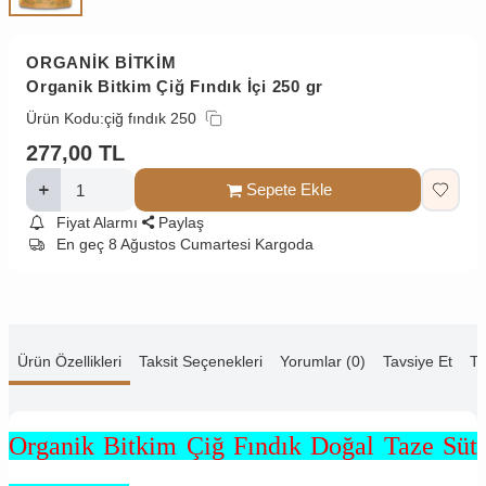
ORGANİK BİTKİM
Organik Bitkim Çiğ Fındık İçi 250 gr
Ürün Kodu:
çiğ fındık 250
277,00
TL
Sepete Ekle
Fiyat Alarmı
Paylaş
En geç 8 Ağustos Cumartesi Kargoda
Ürün Özellikleri
Taksit Seçenekleri
Yorumlar (0)
Tavsiye Et
Te
Organik Bitkim Çiğ Fındık Doğal Taze Süt