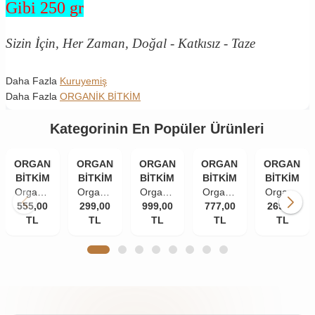
Gibi 250 gr
Sizin İçin, Her Zaman, Doğal - Katkısız - Taze
Daha Fazla
Kuruyemiş
Daha Fazla
ORGANİK BİTKİM
Kategorinin En Popüler Ürünleri
ORGANİK
ORGANİK
ORGANİK
ORGANİK
ORGANİK
BİTKİM
BİTKİM
BİTKİM
BİTKİM
BİTKİM
Organik
Organik
Organik
Organik
Organik
555,00
Bitkim
299,00
Bitkim
999,00
Bitkim
777,00
Bitkim
269,00
Bitkim
Kabak
TL
Kabak
TL
Çiğ
TL
Kudüs
TL
Kuşburnu
TL
Çekirdeği
Çekirdeği
Badem
Hurma
Kurusu
İçi Çiğ
İçi Çiğ
İçi 1000
İri Boy
Yeni
1000 gr
500 gr
gr
1000 gr
Mahsul
1 kg