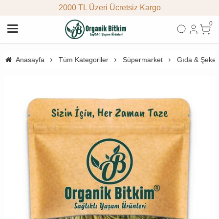
2000 TL Üzeri Ücretsiz Kargo
0
Anasayfa
Tüm Kategoriler
Süpermarket
Gıda & Şeke