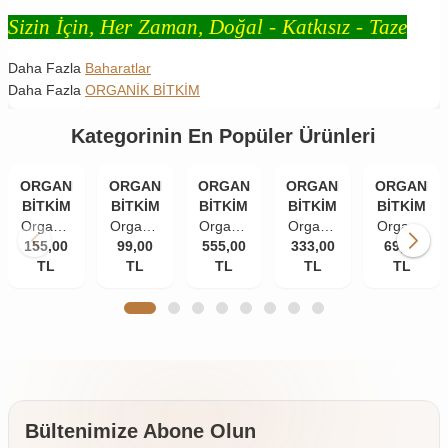
Sizin İçin, Her Zaman, Doğal - Katkısız - Taze
Daha Fazla
Baharatlar
Daha Fazla
ORGANİK BİTKİM
Kategorinin En Popüler Ürünleri
ORGANİK
ORGANİK
ORGANİK
ORGANİK
ORGANİK
BİTKİM
BİTKİM
BİTKİM
BİTKİM
BİTKİM
Organik
Organik
Organik
Organik
Organik
155,00
Bitkim
Bitkim
99,00
555,00
Bitkim
333,00
Bitkim
Bitkim
69,00
TL
84
Tane
TL
Akgünlük
TL
Damla
TL
Zerdeçal
TL
Mineral
Karanfil
Sakızı
Sakızı
Toz
Doğal
(İri
(Günlük-
10 gr
(Öğütülmüş
Çankırı
Taneli)
Sığla
150 gr
Kaya
50 gr
Ağacı
Tuzu
Sakızı)
Taş
250 gr
Değirmende
Öğütülmüş
Bültenimize Abone Olun
4 x 500