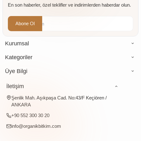
En son haberler, özel teklifler ve indirimlerden haberdar olun.
gr
Abone Ol
Kurumsal
Kategoriler
Üye Bilgi
İletişim
Şenlik Mah. Aşıkpaşa Cad. No:43/F Keçiören /
ANKARA
+90 552 300 30 20
info@organikbitkim.com