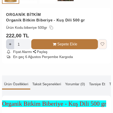
ORGANİK BİTKİM
Organik Bitkim Biberiye - Kuş Dili 500 gr
Ürün Kodu:
biberiye 500gr
222,00
TL
Sepete Ekle
Fiyat Alarmı
Paylaş
En geç 6 Ağustos Perşembe Kargoda
Ürün Özellikleri
Taksit Seçenekleri
Yorumlar (0)
Tavsiye Et
Te
Organik Bitkim Biberiye - Kuş Dili 500 gr