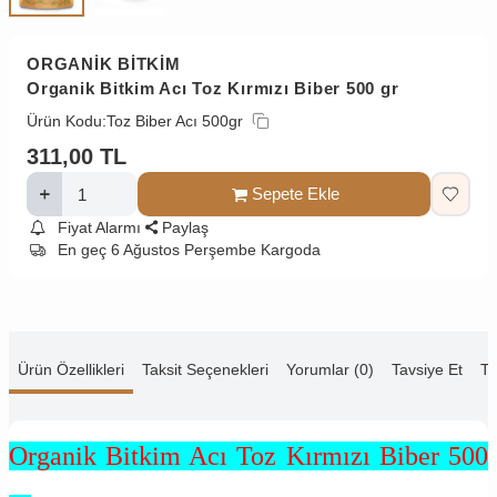
ORGANİK BİTKİM
Organik Bitkim Acı Toz Kırmızı Biber 500 gr
Ürün Kodu:
Toz Biber Acı 500gr
311,00
TL
Sepete Ekle
Fiyat Alarmı
Paylaş
En geç 6 Ağustos Perşembe Kargoda
Ürün Özellikleri
Taksit Seçenekleri
Yorumlar (0)
Tavsiye Et
Te
Organik Bitkim Acı Toz Kırmızı Biber 500