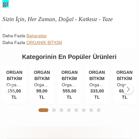
gr
Sizin İçin, Her Zaman, Doğal - Katkısız - Taze
Daha Fazla
Baharatlar
Daha Fazla
ORGANİK BİTKİM
Kategorinin En Popüler Ürünleri
ORGANİK
ORGANİK
ORGANİK
ORGANİK
ORGANİK
BİTKİM
BİTKİM
BİTKİM
BİTKİM
BİTKİM
Organik
Organik
Organik
Organik
Organik
155,00
Bitkim
Bitkim
99,00
555,00
Bitkim
333,00
Bitkim
Bitkim
69,00
TL
84
Tane
TL
Akgünlük
TL
Damla
TL
Zerdeçal
TL
Mineral
Karanfil
Sakızı
Sakızı
Toz
Doğal
(İri
(Günlük-
10 gr
(Öğütülmüş
Çankırı
Taneli)
Sığla
150 gr
Kaya
50 gr
Ağacı
Tuzu
Sakızı)
Taş
250 gr