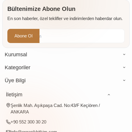
Değirmende
Öğütülmüş
Bültenimize Abone Olun
4 x 500
En son haberler, özel teklifler ve indirimlerden haberdar olun.
gr
Abone Ol
Kurumsal
Kategoriler
Üye Bilgi
İletişim
Şenlik Mah. Aşıkpaşa Cad. No:43/F Keçiören /
ANKARA
+90 552 300 30 20
info@organikbitkim.com