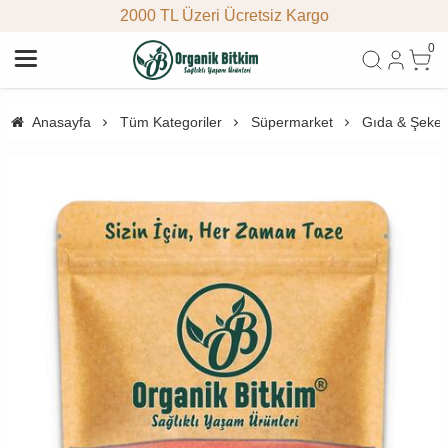
2000 TL Üzeri Ücretsiz Kargo
0
Anasayfa
Tüm Kategoriler
Süpermarket
Gıda & Şeke