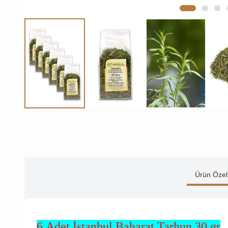
Ürün Özell
6 Adet İstanbul Baharat Tarhun 30 gr