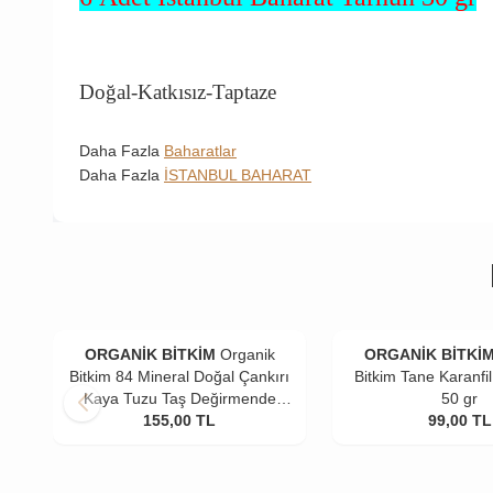
Doğal-Katkısız-Taptaze
Daha Fazla
Baharatlar
Daha Fazla
İSTANBUL BAHARAT
ORGANİK BİTKİM
Organik
ORGANİK BİTKİ
Bitkim 84 Mineral Doğal Çankırı
Bitkim Tane Karanfil 
Kaya Tuzu Taş Değirmende
50 gr
Öğütülmüş 4 x 500 gr
155,00
TL
99,00
TL