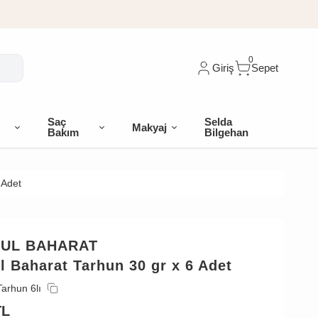
0
Giriş
Sepet
Saç
Selda
Makyaj
Bakım
Bilgehan
 Adet
BUL BAHARAT
l Baharat Tarhun 30 gr x 6 Adet
Tarhun 6lı
TL