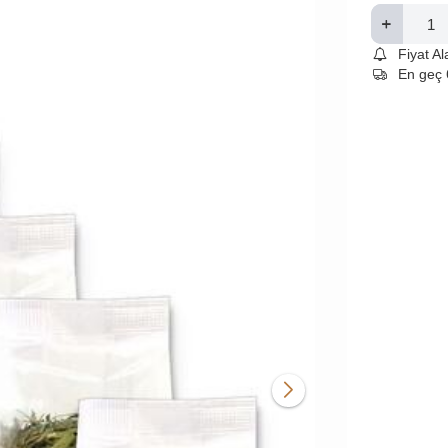
Fiyat A
En geç