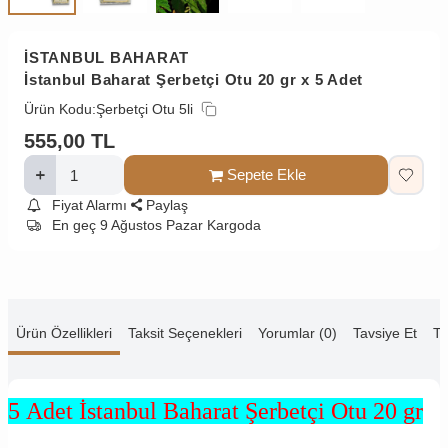
İSTANBUL BAHARAT
İstanbul Baharat Şerbetçi Otu 20 gr x 5 Adet
Ürün Kodu:
Şerbetçi Otu 5li
555,00
TL
Sepete Ekle
Fiyat Alarmı
Paylaş
En geç 9 Ağustos Pazar Kargoda
Ürün Özellikleri
Taksit Seçenekleri
Yorumlar (0)
Tavsiye Et
Te
5 Adet İstanbul Baharat Şerbetçi Otu 20 gr