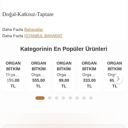
Doğal-Katkısız-Taptaze
Daha Fazla
Baharatlar
Daha Fazla
İSTANBUL BAHARAT
Kategorinin En Popüler Ürünleri
ORGANİK
ORGANİK
ORGANİK
ORGANİK
ORGANİK
BİTKİM
BİTKİM
BİTKİM
BİTKİM
BİTKİM
Organik
Organik
Organik
Organik
Organik
155,00
Bitkim
555,00
Bitkim
Bitkim
99,00
333,00
Bitkim
Bitkim
69,00
TL
84
Akgünlük
TL
Tane
TL
Damla
TL
Zerdeçal
TL
Mineral
Sakızı
Karanfil
Sakızı
Toz
Doğal
(Günlük-
(İri
10 gr
(Öğütülmüş
Çankırı
Sığla
Taneli)
150 gr
Kaya
Ağacı
50 gr
Tuzu
Sakızı)
Taş
250 gr
Değirmende