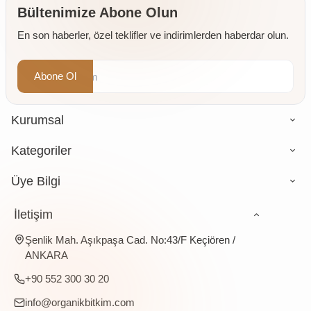
Öğütülmüş
Bültenimize Abone Olun
4 x 500
En son haberler, özel teklifler ve indirimlerden haberdar olun.
gr
Abone Ol
Kurumsal
Kategoriler
Üye Bilgi
İletişim
Şenlik Mah. Aşıkpaşa Cad. No:43/F Keçiören /
ANKARA
+90 552 300 30 20
info@organikbitkim.com