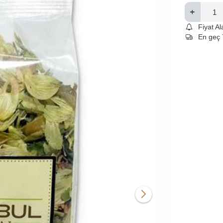
Fiyat A
En geç