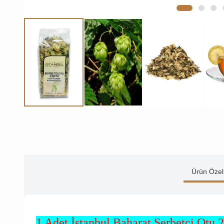
Ürün Özell
1 Adet İstanbul Baharat Şerbetçi Otu 2