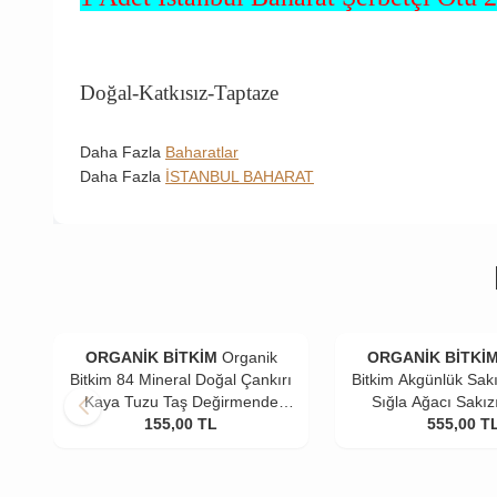
Doğal-Katkısız-Taptaze
Daha Fazla
Baharatlar
Daha Fazla
İSTANBUL BAHARAT
ORGANİK BİTKİM
Organik
ORGANİK BİTKİ
Bitkim 84 Mineral Doğal Çankırı
Bitkim Akgünlük Sakı
Kaya Tuzu Taş Değirmende
Sığla Ağacı Sakız
Öğütülmüş 4 x 500 gr
155,00
TL
555,00
T