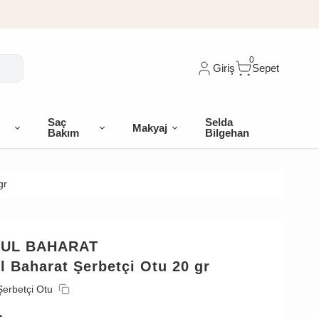
0
Giriş
Sepet
Saç
Selda
Makyaj
Bakım
Bilgehan
gr
BUL BAHARAT
l Baharat Şerbetçi Otu 20 gr
Şerbetçi Otu
L