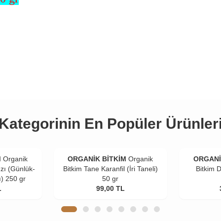
Kategorinin En Popüler Ürünler
M
Organik
ORGANİK BİTKİM
Organik
ORGANİ
zı (Günlük-
Bitkim Tane Karanfil (İri Taneli)
Bitkim 
ı) 250 gr
50 gr
L
99,00
TL