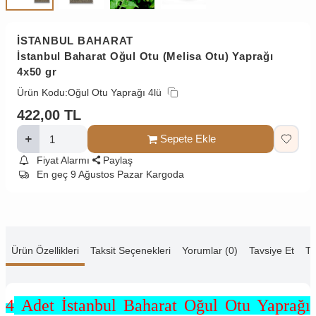
İSTANBUL BAHARAT
İstanbul Baharat Oğul Otu (Melisa Otu) Yaprağı
4x50 gr
Ürün Kodu:
Oğul Otu Yaprağı 4lü
422,00
TL
Sepete Ekle
Fiyat Alarmı
Paylaş
En geç 9 Ağustos Pazar Kargoda
Ürün Özellikleri
Taksit Seçenekleri
Yorumlar (0)
Tavsiye Et
Te
4
Adet İstanbul Baharat Oğul Otu Yaprağı