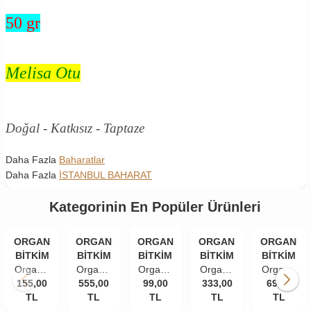
50 gr
Melisa Otu
Doğal - Katkısız - Taptaze
Daha Fazla
Baharatlar
Daha Fazla
İSTANBUL BAHARAT
Kategorinin En Popüler Ürünleri
ORGANİK
ORGANİK
ORGANİK
ORGANİK
ORGANİK
BİTKİM
BİTKİM
BİTKİM
BİTKİM
BİTKİM
Organik
Organik
Organik
Organik
Organik
155,00
Bitkim
555,00
Bitkim
Bitkim
99,00
333,00
Bitkim
Bitkim
69,00
TL
84
Akgünlük
TL
Tane
TL
Damla
TL
Zerdeçal
TL