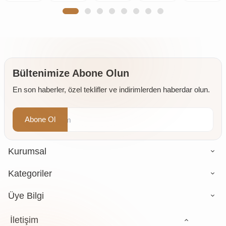
Mineral
Sakızı
Karanfil
Sakızı
Toz
Doğal
(Günlük-
(İri
10 gr
(Öğütülmüş
Çankırı
Sığla
Taneli)
150 gr
Kaya
Ağacı
50 gr
Tuzu
Sakızı)
Taş
250 gr
Değirmende
Öğütülmüş
Bültenimize Abone Olun
4 x 500
En son haberler, özel teklifler ve indirimlerden haberdar olun.
gr
Abone Ol
Kurumsal
Kategoriler
Üye Bilgi
İletişim