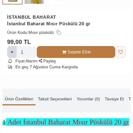
İSTANBUL BAHARAT
İstanbul Baharat Mısır Püskülü 20 gr
Ürün Kodu:
Mısır püskülü
99,00
TL
Sepete Ekle
Fiyat Alarmı
Paylaş
En geç 7 Ağustos Cuma Kargoda
Ürün Özellikleri
Taksit Seçenekleri
Yorumlar (0)
Tavsiye Et
Te
1
Adet İstanbul Baharat Mısır Püskülü 20 gr