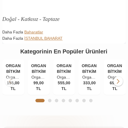
Doğal - Katkısız - Taptaze
Daha Fazla
Baharatlar
Daha Fazla
İSTANBUL BAHARAT
Kategorinin En Popüler Ürünleri
ORGANİK
ORGANİK
ORGANİK
ORGANİK
ORGANİK
BİTKİM
BİTKİM
BİTKİM
BİTKİM
BİTKİM
Organik
Organik
Organik
Organik
Organik
155,00
Bitkim
Bitkim
99,00
555,00
Bitkim
333,00
Bitkim
Bitkim
69,00
TL
84
Tane
TL
Akgünlük
TL
Damla
TL
Zerdeçal
TL
Mineral
Karanfil
Sakızı
Sakızı
Toz
Doğal
(İri
(Günlük-
10 gr
(Öğütülmüş
Çankırı
Taneli)
Sığla
150 gr
Kaya
50 gr
Ağacı
Tuzu
Sakızı)
Taş
250 gr