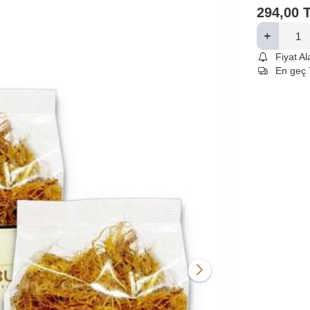
294,00
Fiyat A
En geç