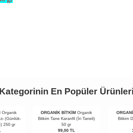
Kategorinin En Popüler Ürünler
M
Organik
ORGANİK BİTKİM
Organik
ORGANİ
zı (Günlük-
Bitkim Tane Karanfil (İri Taneli)
Bitkim 
ı) 250 gr
50 gr
L
99,00
TL