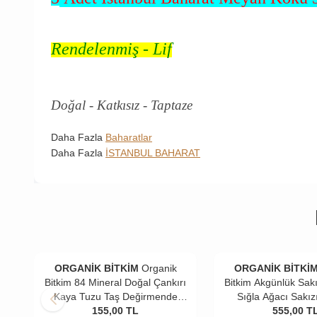
Rendelenmiş - Lif
Doğal - Katkısız - Taptaze
Daha Fazla
Baharatlar
Daha Fazla
İSTANBUL BAHARAT
ORGANİK BİTKİM
Organik
ORGANİK BİTKİ
Bitkim 84 Mineral Doğal Çankırı
Bitkim Akgünlük Sakı
Kaya Tuzu Taş Değirmende
Sığla Ağacı Sakız
Öğütülmüş 4 x 500 gr
155,00
TL
555,00
T