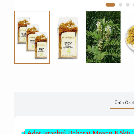
Ürün Özell
3
Adet İstanbul Baharat Meyan Kökü 