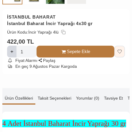
İSTANBUL BAHARAT
İstanbul Baharat İncir Yaprağı 4x30 gr
Ürün Kodu:
İncir Yaprağı 4lü
422,00
TL
Sepete Ekle
Fiyat Alarmı
Paylaş
En geç 9 Ağustos Pazar Kargoda
Ürün Özellikleri
Taksit Seçenekleri
Yorumlar (0)
Tavsiye Et
Te
4 Adet İstanbul Baharat İncir Yaprağı 30 gr