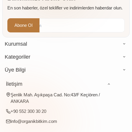
4 x 500
En son haberler, özel teklifler ve indirimlerden haberdar olun.
gr
Abone Ol
Kurumsal
Kategoriler
Üye Bilgi
İletişim
Şenlik Mah. Aşıkpaşa Cad. No:43/F Keçiören /
ANKARA
+90 552 300 30 20
info@organikbitkim.com