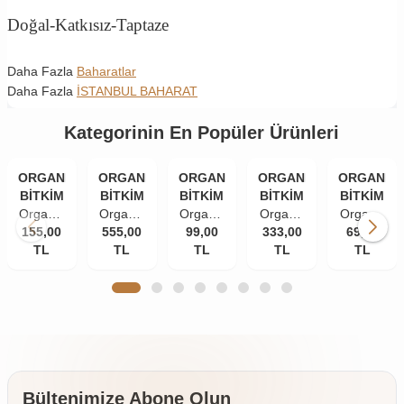
Doğal-Katkısız-Taptaze
Daha Fazla
Baharatlar
Daha Fazla
İSTANBUL BAHARAT
Kategorinin En Popüler Ürünleri
ORGANİK
ORGANİK
ORGANİK
ORGANİK
ORGANİK
BİTKİM
BİTKİM
BİTKİM
BİTKİM
BİTKİM
Organik
Organik
Organik
Organik
Organik
155,00
Bitkim
555,00
Bitkim
Bitkim
99,00
333,00
Bitkim
Bitkim
69,00
TL
84
Akgünlük
TL
Tane
TL
Damla
TL
Zerdeçal
TL
Mineral
Sakızı
Karanfil
Sakızı
Toz
Doğal
(Günlük-
(İri
10 gr
(Öğütülmüş
Çankırı
Sığla
Taneli)
150 gr
Kaya
Ağacı
50 gr
Tuzu
Sakızı)
Taş
250 gr
Değirmende
Öğütülmüş
Bültenimize Abone Olun