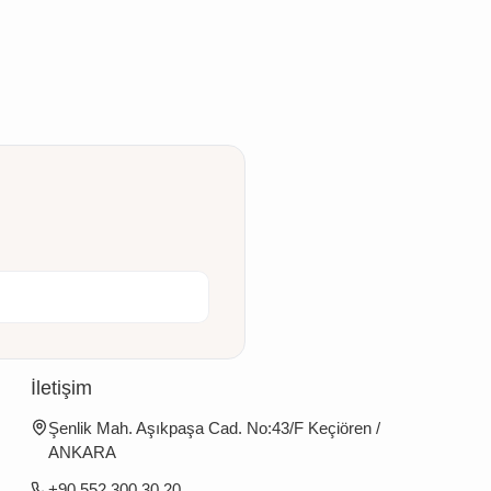
İletişim
Şenlik Mah. Aşıkpaşa Cad. No:43/F Keçiören /
ANKARA
+90 552 300 30 20