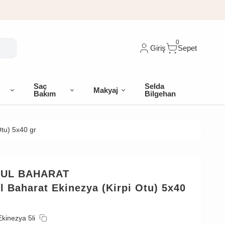
0
Giriş
Sepet
Saç
Selda
Makyaj
Bakım
Bilgehan
Otu) 5x40 gr
BUL BAHARAT
l Baharat Ekinezya (Kirpi Otu) 5x40
Ekinezya 5li