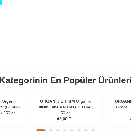
r
Kategorinin En Popüler Ürünler
M
Organik
ORGANİK BİTKİM
Organik
ORGANİ
zı (Günlük-
Bitkim Tane Karanfil (İri Taneli)
Bitkim 
ı) 250 gr
50 gr
L
99,00
TL