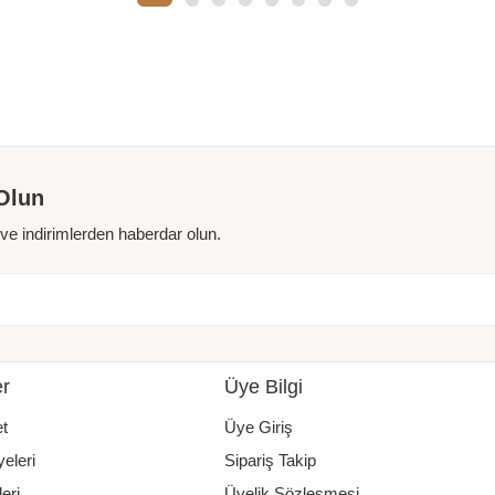
Olun
r ve indirimlerden haberdar olun.
er
Üye Bilgi
t
Üye Giriş
eleri
Sipariş Takip
eri
Üyelik Sözleşmesi