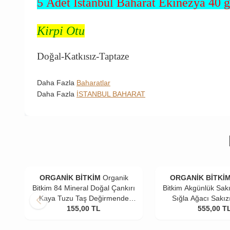
5 Adet İstanbul Baharat Ekinezya 40 g
Kirpi Otu
Doğal-Katkısız-Taptaze
Daha Fazla
Baharatlar
Daha Fazla
İSTANBUL BAHARAT
ORGANİK BİTKİM
Organik
ORGANİK BİTKİ
Bitkim 84 Mineral Doğal Çankırı
Bitkim Akgünlük Sakı
Kaya Tuzu Taş Değirmende
Sığla Ağacı Sakız
Öğütülmüş 4 x 500 gr
155,00
TL
555,00
T