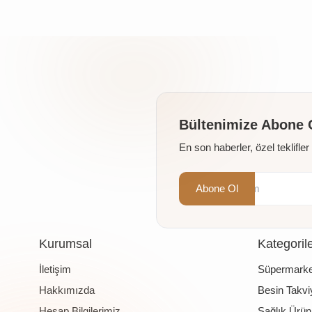
Bültenimize Abone 
En son haberler, özel teklifle
Abone Ol
Kurumsal
Kategoril
İletişim
Süpermarke
Hakkımızda
Besin Takviy
Hesap Bilgilerimiz
Sağlık Ürünl