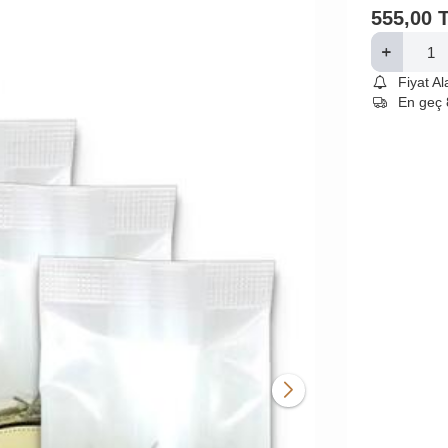
555,00
Fiyat A
En geç 