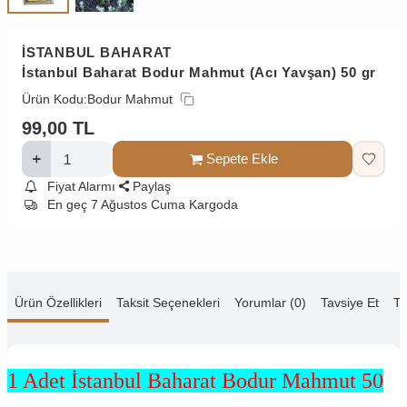
İSTANBUL BAHARAT
İstanbul Baharat Bodur Mahmut (Acı Yavşan) 50 gr
Ürün Kodu:
Bodur Mahmut
99,00
TL
Sepete Ekle
Fiyat Alarmı
Paylaş
En geç 7 Ağustos Cuma Kargoda
Ürün Özellikleri
Taksit Seçenekleri
Yorumlar (0)
Tavsiye Et
Te
1 Adet İstanbul Baharat Bodur Mahmut 50