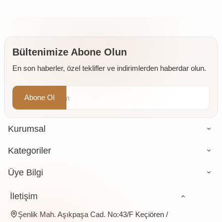
Çankırı
Taneli)
Sığla
150 gr
Kaya
50 gr
Ağacı
Tuzu
Sakızı)
Taş
250 gr
Değirmende
Öğütülmüş
Bültenimize Abone Olun
4 x 500
En son haberler, özel teklifler ve indirimlerden haberdar olun.
gr
Abone Ol
Kurumsal
Kategoriler
Üye Bilgi
İletişim
Şenlik Mah. Aşıkpaşa Cad. No:43/F Keçiören /