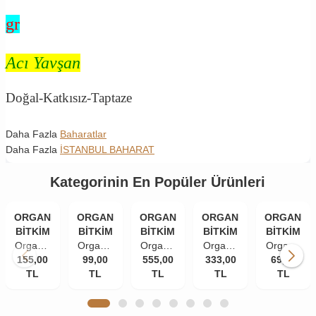
gr
Acı Yavşan
Doğal-Katkısız-Taptaze
Daha Fazla
Baharatlar
Daha Fazla
İSTANBUL BAHARAT
Kategorinin En Popüler Ürünleri
ORGANİK
ORGANİK
ORGANİK
ORGANİK
ORGANİK
BİTKİM
BİTKİM
BİTKİM
BİTKİM
BİTKİM
Organik
Organik
Organik
Organik
Organik
155,00
Bitkim
Bitkim
99,00
555,00
Bitkim
333,00
Bitkim
Bitkim
69,00
TL
84
Tane
TL
Akgünlük
TL
Damla
TL
Zerdeçal
TL
Mineral
Karanfil
Sakızı
Sakızı
Toz
Doğal
(İri
(Günlük-
10 gr
(Öğütülmüş