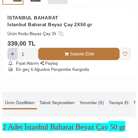
İSTANBUL BAHARAT
İstanbul Baharat Beyaz Çay 2X50 gr
Ürün Kodu:
Beyaz Çay 2li
339,00
TL
Sepete Ekle
Fiyat Alarmı
Paylaş
En geç 6 Ağustos Perşembe Kargoda
Ürün Özellikleri
Taksit Seçenekleri
Yorumlar (0)
Tavsiye Et
Te
2 Adet İstanbul Baharat Beyaz Çay
50 gr