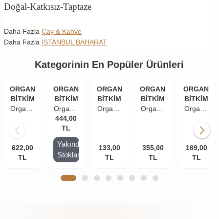
Doğal-Katkısız-Taptaze
Daha Fazla
Çay & Kahve
Daha Fazla
İSTANBUL BAHARAT
Kategorinin En Popüler Ürünleri
ORGANİK
ORGANİK
ORGANİK
ORGANİK
ORGANİK
BİTKİM
BİTKİM
BİTKİM
BİTKİM
BİTKİM
Organik
Organik
Organik
Organik
Organik
Bitkim
444,00
Bitkim
Bitkim
Bitkim
Bitkim
Yeşil
Ihlamur
TL
Yeşil
Yeşil
Türk
Çay 1
Çiçek -
Çay
Çay
Kahvesi
Yakında
622,00
kg
Yeni
133,00
150 gr
355,00
500 gr
169,00
- Taze
Stoklarda
TL
Mahsul,
TL
TL
Çekilmiş
TL
Doğal,
150 gr
Taze
400 gr