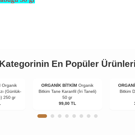
Kategorinin En Popüler Ürünler
M
Organik
ORGANİK BİTKİM
Organik
ORGANİ
zı (Günlük-
Bitkim Tane Karanfil (İri Taneli)
Bitkim 
ı) 250 gr
50 gr
L
99,00
TL