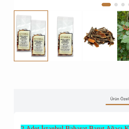
Ürün Özell
2 Adet İstanbul Baharat Barut Ağacı 