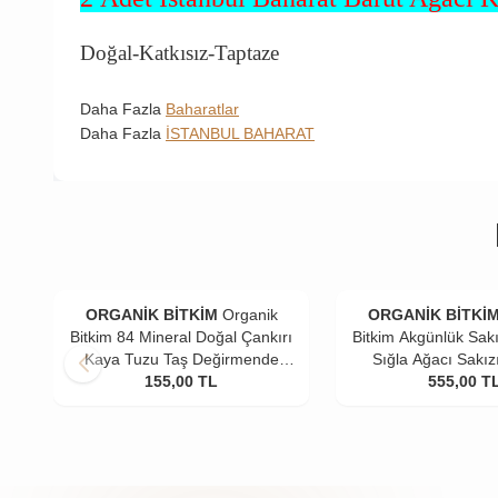
Doğal-Katkısız-Taptaze
Daha Fazla
Baharatlar
Daha Fazla
İSTANBUL BAHARAT
ORGANİK BİTKİM
Organik
ORGANİK BİTKİ
Bitkim 84 Mineral Doğal Çankırı
Bitkim Akgünlük Sakı
Kaya Tuzu Taş Değirmende
Sığla Ağacı Sakız
Öğütülmüş 4 x 500 gr
155,00
TL
555,00
T