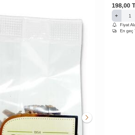
198,00
Fiyat A
En geç