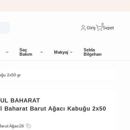
0
Giriş
Sepet
Saç
Selda
Makyaj
Bakım
Bilgehan
uğu 2x50 gr
BUL BAHARAT
ul Baharat Barut Ağacı Kabuğu 2x50
Barut Ağacı2li