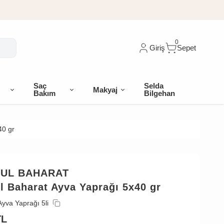
0
Giriş
Sepet
Saç
Selda
Makyaj
Bakım
Bilgehan
40 gr
BUL BAHARAT
l Baharat Ayva Yaprağı 5x40 gr
Ayva Yaprağı 5li
TL