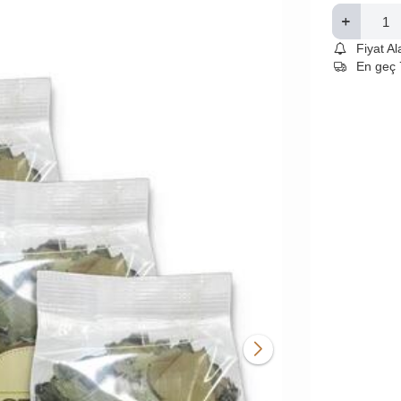
Fiyat A
En geç