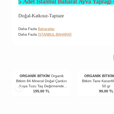
5 Adet İstanbul Baharat Ayva Yaprağı 
Doğal-Katkısız-Taptaze
Daha Fazla
Baharatlar
Daha Fazla
İSTANBUL BAHARAT
ORGANİK BİTKİM
Organik
ORGANİK BİTKİ
Bitkim 84 Mineral Doğal Çankırı
Bitkim Tane Karanfil 
Kaya Tuzu Taş Değirmende
50 gr
Öğütülmüş 4 x 500 gr
155,00
TL
99,00
TL