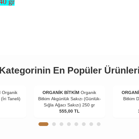
40 gr
Kategorinin En Popüler Ürünler
M
Organik
ORGANİK BİTKİM
Organik
ORGANİ
(İri Taneli)
Bitkim Akgünlük Sakızı (Günlük-
Bitkim 
Sığla Ağacı Sakızı) 250 gr
555,00
TL