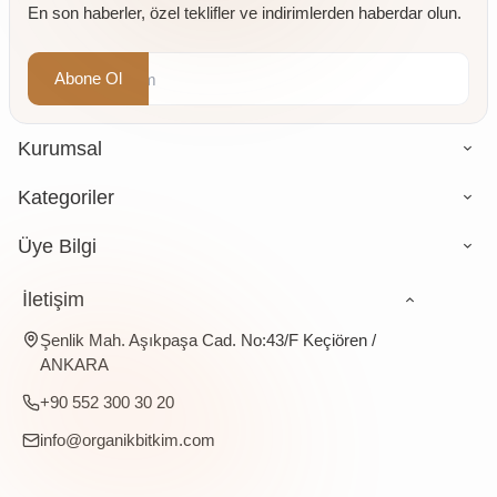
En son haberler, özel teklifler ve indirimlerden haberdar olun.
gr
Abone Ol
Kurumsal
Kategoriler
Üye Bilgi
İletişim
Şenlik Mah. Aşıkpaşa Cad. No:43/F Keçiören /
ANKARA
+90 552 300 30 20
info@organikbitkim.com