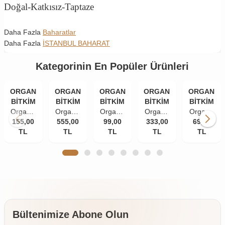
Doğal-Katkısız-Taptaze
Daha Fazla
Baharatlar
Daha Fazla
İSTANBUL BAHARAT
Kategorinin En Popüler Ürünleri
ORGANİK
ORGANİK
ORGANİK
ORGANİK
ORGANİK
BİTKİM
BİTKİM
BİTKİM
BİTKİM
BİTKİM
Organik
Organik
Organik
Organik
Organik
155,00
Bitkim
555,00
Bitkim
Bitkim
99,00
333,00
Bitkim
Bitkim
69,00
TL
84
Akgünlük
TL
Tane
TL
Damla
TL
Zerdeçal
TL
Mineral
Sakızı
Karanfil
Sakızı
Toz
Doğal
(Günlük-
(İri
10 gr
(Öğütülmüş
Çankırı
Sığla
Taneli)
150 gr
Kaya
Ağacı
50 gr
Tuzu
Sakızı)
Taş
250 gr
Değirmende
Öğütülmüş
Bültenimize Abone Olun
4 x 500