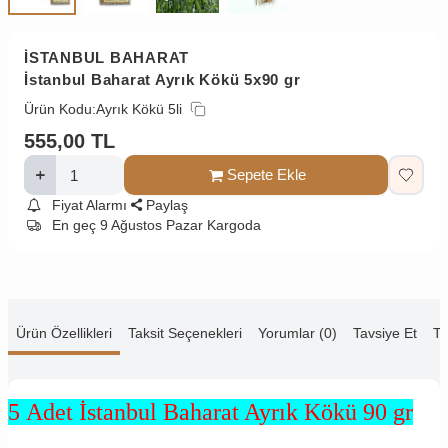
İSTANBUL BAHARAT
İstanbul Baharat Ayrık Kökü 5x90 gr
Ürün Kodu:
Ayrık Kökü 5li
555,00
TL
Sepete Ekle
Fiyat Alarmı
Paylaş
En geç 9 Ağustos Pazar Kargoda
Ürün Özellikleri
Taksit Seçenekleri
Yorumlar (0)
Tavsiye Et
Te
5 Adet İstanbul Baharat Ayrık Kökü 90 gr