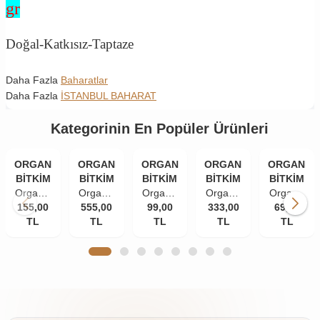
gr
Doğal-Katkısız-Taptaze
Daha Fazla
Baharatlar
Daha Fazla
İSTANBUL BAHARAT
Kategorinin En Popüler Ürünleri
ORGANİK
ORGANİK
ORGANİK
ORGANİK
ORGANİK
BİTKİM
BİTKİM
BİTKİM
BİTKİM
BİTKİM
Organik
Organik
Organik
Organik
Organik
155,00
Bitkim
555,00
Bitkim
Bitkim
99,00
333,00
Bitkim
Bitkim
69,00
TL
84
Akgünlük
TL
Tane
TL
Damla
TL
Zerdeçal
TL
Mineral
Sakızı
Karanfil
Sakızı
Toz
Doğal
(Günlük-
(İri
10 gr
(Öğütülmüş
Çankırı
Sığla
Taneli)
150 gr
Kaya
Ağacı
50 gr
Tuzu
Sakızı)
Taş
250 gr