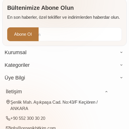
Değirmende
Öğütülmüş
Bültenimize Abone Olun
4 x 500
En son haberler, özel teklifler ve indirimlerden haberdar olun.
gr
Abone Ol
Kurumsal
Kategoriler
Üye Bilgi
İletişim
Şenlik Mah. Aşıkpaşa Cad. No:43/F Keçiören /
ANKARA
+90 552 300 30 20
info@organikbitkim.com