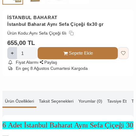
İSTANBUL BAHARAT
İstanbul Baharat Aynı Sefa Çiçeği 6x30 gr
Ürün Kodu:
Aynı Sefa Çiçeği 6lı
655,00
TL
Sepete Ekle
Fiyat Alarmı
Paylaş
En geç 8 Ağustos Cumartesi Kargoda
Ürün Özellikleri
Taksit Seçenekleri
Yorumlar (0)
Tavsiye Et
Te
6 Adet İstanbul Baharat Aynı Sefa Çiçeği 30