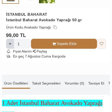
İSTANBUL BAHARAT
İstanbul Baharat Avokado Yaprağı 50 gr
Ürün Kodu:
Avakado Yaprağı
99,00
TL
Sepete Ekle
Fiyat Alarmı
Paylaş
En geç 7 Ağustos Cuma Kargoda
Ürün Özellikleri
Taksit Seçenekleri
Yorumlar (0)
Tavsiye Et
Te
1 Adet İstanbul Baharat Avokado Yaprağı