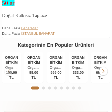
50 gr
Doğal-Katkısız-Taptaze
Daha Fazla
Baharatlar
Daha Fazla
İSTANBUL BAHARAT
Kategorinin En Popüler Ürünleri
ORGANİK
ORGANİK
ORGANİK
ORGANİK
ORGANİK
BİTKİM
BİTKİM
BİTKİM
BİTKİM
BİTKİM
Organik
Organik
Organik
Organik
Organik
155,00
Bitkim
Bitkim
99,00
555,00
Bitkim
333,00
Bitkim
Bitkim
69,00
TL
84
Tane
TL
Akgünlük
TL
Damla
TL
Zerdeçal
TL
Mineral
Karanfil
Sakızı
Sakızı
Toz
Doğal
(İri
(Günlük-
10 gr
(Öğütülmüş
Çankırı
Taneli)
Sığla
150 gr
Kaya
50 gr
Ağacı
Tuzu
Sakızı)
Taş
250 gr