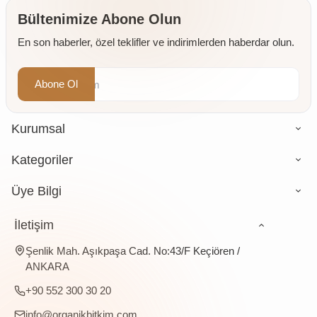
Değirmende
Öğütülmüş
Bültenimize Abone Olun
4 x 500
En son haberler, özel teklifler ve indirimlerden haberdar olun.
gr
Abone Ol
Kurumsal
Kategoriler
Üye Bilgi
İletişim
Şenlik Mah. Aşıkpaşa Cad. No:43/F Keçiören /
ANKARA
+90 552 300 30 20
info@organikbitkim.com