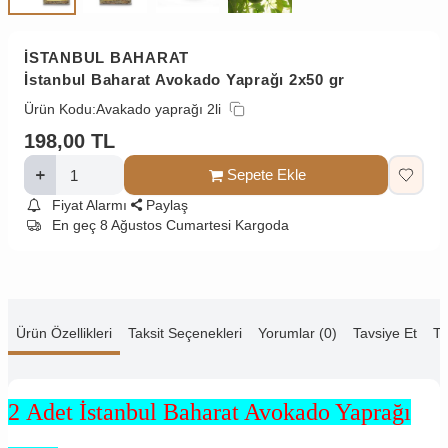
İSTANBUL BAHARAT
İstanbul Baharat Avokado Yaprağı 2x50 gr
Ürün Kodu:
Avakado yaprağı 2li
198,00
TL
Sepete Ekle
Fiyat Alarmı
Paylaş
En geç 8 Ağustos Cumartesi Kargoda
Ürün Özellikleri
Taksit Seçenekleri
Yorumlar (0)
Tavsiye Et
Te
2 Adet İstanbul Baharat Avokado Yaprağı