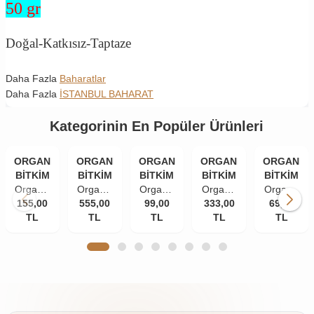
50 gr
Doğal-Katkısız-Taptaze
Daha Fazla
Baharatlar
Daha Fazla
İSTANBUL BAHARAT
Kategorinin En Popüler Ürünleri
ORGANİK
ORGANİK
ORGANİK
ORGANİK
ORGANİK
BİTKİM
BİTKİM
BİTKİM
BİTKİM
BİTKİM
Organik
Organik
Organik
Organik
Organik
155,00
Bitkim
555,00
Bitkim
Bitkim
99,00
333,00
Bitkim
Bitkim
69,00
TL
84
Akgünlük
TL
Tane
TL
Damla
TL
Zerdeçal
TL
Mineral
Sakızı
Karanfil
Sakızı
Toz
Doğal
(Günlük-
(İri
10 gr
(Öğütülmüş
Çankırı
Sığla
Taneli)
150 gr
Kaya
Ağacı
50 gr
Tuzu
Sakızı)
Taş
250 gr