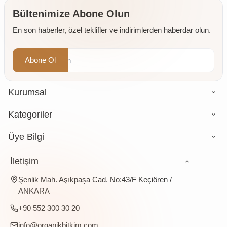
Değirmende
Öğütülmüş
Bültenimize Abone Olun
4 x 500
En son haberler, özel teklifler ve indirimlerden haberdar olun.
gr
Abone Ol
Kurumsal
Kategoriler
Üye Bilgi
İletişim
Şenlik Mah. Aşıkpaşa Cad. No:43/F Keçiören /
ANKARA
+90 552 300 30 20
info@organikbitkim.com